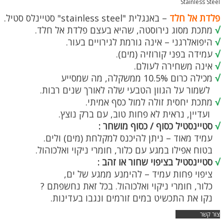
Stainless Steel
פלדת אל חלד
– באנגלית "stainless steel" סטיינלס סטיל.
√
מתכת מסוג נירוסטה, שהיא בעצם פלדת אל חלד.
√
היפואלרגני – אינה גורמת לגירויים בעור.
√
עמידה בפני קורוזיה (מים).
√
אינה משחירה לעולם.
√
מכילה כרום 10.5% ממשקלה, מה שמסייע
לשמור על הגוון הטבעי שלה לאורך שנים רבות.
√
מתכת יחסית זולה למול כסף אמיתי.
ועדיין, נראית לא פחות טוב, עם ברק נוצץ.
√
סטיינסטיל כסוף / כסוף מושחר :
עמיד מאוד – ניתן להיכנס למקלחת (מים) ולים.
בטוח אפילו במגע עם כלור, חומרי ניקוי ואלכוהול.
√
סטיינסטיל בציפוי שחור או זהב :
ציפוי פחות עמיד – להימנע ממגע של ים,
כלור, חומרי ניקוי ואלכוהול. בכל זאת נחשפתם ?
נקו את התכשיט במים זורמים ונגבו בעדינות.
צור קשר