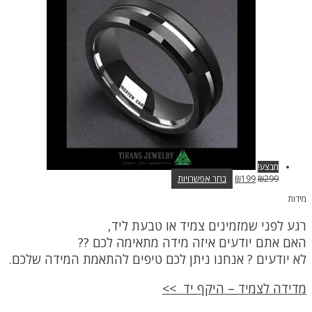
מבצע!
המחיר
המחיר
למוצר
299
₪
199
₪
בחר אפשרויות
המקורי
הנוכחי
זה
מידות
היה:
הוא:
יש
₪299.
₪199.
מספר
רגע לפני שמזמינים צמיד או טבעת ליד,
סוגים.
ניתן
האם אתם יודעים איזה מידה מתאימה לכם ??
לבחור
לא יודעים ? אנחנו ניתן לכם טיפים להתאמת המידה שלכם.
את
האפשרויות
בעמוד
מדידה לצמיד – היקף יד >>
המוצר