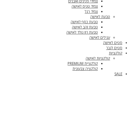
צמידי פנינים ואבנים
צמיד טניס לאישה
צמיד רגל
טבעת לאישה
טבעת כסף לאישה
טבעת זהב לאישה
טבעת רוז גולד לאישה
עגילים לאישה
סטים לאישה
סטים לגבר
קולקציות
קולקציות לאישה
קולקציית PREMIUM
קולקציה צבעונית
SALE