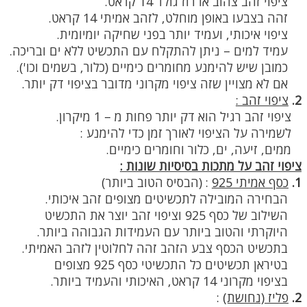
ציפוי זהב צהוב או רוז גולד 14 קראט.
זהה בצבעו באופן מוחלט, לזהב אמיתי 14 קראט.
ציפוי איכותי, ועמיד יותר בפני שחיקה יומיומית.
עמיד למים – ניתן להתקלח עם התכשיט ללא ים ובריכה.
כמובן שיש להימנע מחומרים כימיים (כלור, בשמים וכו').
אם לא מצויין שזה ציפוי מקרוני מדובר בציפוי דק יותר.
2.
ציפוי זהב :
ציפוי זהב רגיל הוא דק יותר פחות מ – 1 מיקרון.
לשמירה על הציפוי לאורך זמן כדי להימנע :
ממים, זיעה, ים, כלור וחומרים כימיים.
ציפוי זהב על מתכות בסיסיות שונות :
1.
כסף אמיתי 925
:
(הבסיס הטוב ביותר)
הבחירה המובילה לתכשיטים מצופים זהב איכותי.
השילוב של כסף 925 וציפוי זהב יוצר את התכשיט
היוקרתי והטוב ביותר עם העמידות הגבוהה ביותר.
בתכשיט הכסף צבע הזהב זהה לחלוטין לזהב האמיתי.
בטיראן תכשיטים כל התכשיטי כסף 925 מצופים
בציפוי מקרוני 14 קראט, האיכותי והעמיד ביותר.
2.
פליז (נחושת)
: