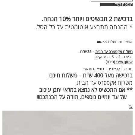
של
הוספה לסל
טבעת
חותם
ברכישת
2 תכשיטים ויותר 10% הנחה.
לגבר
כסף
* ההנחה תתבצע אוטומטית על כל הסל.
ספייק
אפשרויות משלוח >> ⛟
משלוח אקספרס עד הבית
– 35 ש"ח .
מגיע בין 2 ל- 6 ימי עסקים.
איסוף עצמי
(חינם)
נתניה | קריית ים – בתיאום מראש.
ברכישה מעל 400 ש"ח
–
משלוח חינם
.
משלוח אקספרס עד הבית.
** אם התכשיט לא נמצא במלאי יתכן עיכוב
של עד יומיים נוספים. תודה על הבנתכם!!
🔍