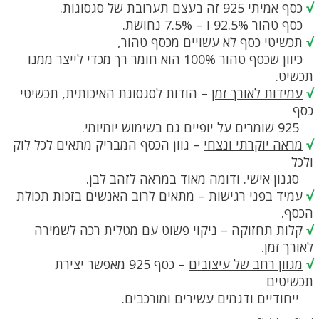
√
כסף אמיתי 925 זה בעצם תערובת של סגסוגות.
כסף טהור 92.5% ו – 7.5% נחושת.
√
תכשיטי כסף לא עשויים מכסף טהור,
כיוון שכסף טהור 100% הוא חומר רך מכדי לייצר ממנו
תכשיט.
√
עמידות לאורך זמן
– הודות לסגסוגת האיכותית, תכשיטי
כסף
925 שומרים על יופיים גם בשימוש יומיומי.
√
מראה יוקרתי ונצחי
– גוון הכסף המבריק מתאים לכל לוק
ולכל
סגנון אישי. ודומה מאוד במראה לזהב לבן.
√
עמיד בפני רגישות
– מתאים לרוב האנשים בזכות תכולת
הכסף.
√
קלות תחזוקה
– ניקוי פשוט עם מטלית רכה לשמירה
לאורך זמן.
√
מגוון רחב של עיצובים
– כסף 925 מאפשר יצירת
תכשיטים
ייחודיים ודגמים עשירים ומורכבים.