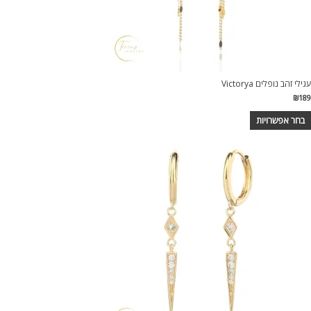
עגילי זהב נופלים Victorya
₪
189
בחר אפשרויות