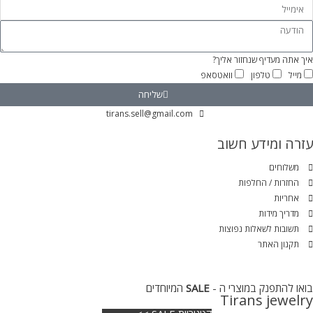
איך אתה מעדיף שנחזור אליך?
מייל
טלפון
וואטסאפ
שליחה
tirans.sell@gmail.com
עזרה ומידע חשוב
משלוחים
החזרות / החלפות
אחריות
מדריך מידות
תשובות לשאלות נפוצות
תקנון האתר
בואו להתפנק במוצרי ה -
SALE
המיוחדים
Tirans jewelry