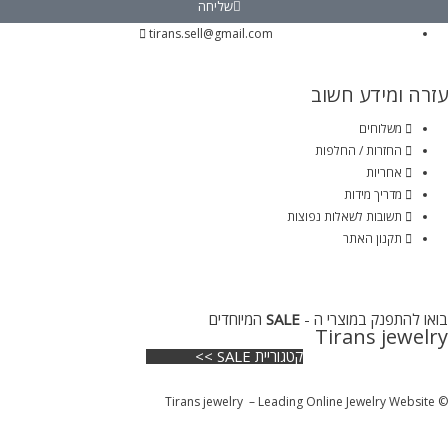
שליחה
tirans.sell@gmail.com
עזרה ומידע חשוב
משלוחים
החזרות / החלפות
אחריות
מדריך מידות
תשובות לשאלות נפוצות
תקנון האתר
בואו להתפנק במוצרי ה -
SALE
המיוחדים
Tirans jewelry
קטגוריית SALE >>
© Tirans jewelry – Leading Online Jewelry Website