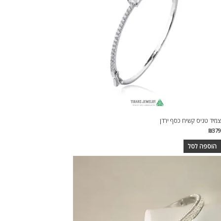
צמיד טניס קשיח כסף ירדן
₪
379
הוספה לסל