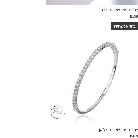
צמיד טניס קשיח כסף טהור
₪
399
בחר אפשרויות
צמיד טניס קשיח כסף ליאן
₪
439