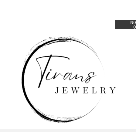
₪
0
0