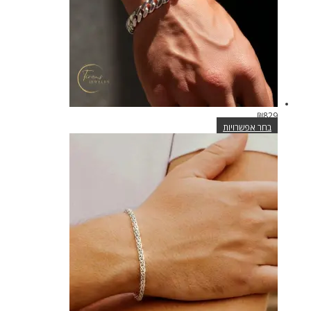
בעמוד
המוצר
₪
829
בחר אפשרויות
למוצר
זה
יש
מספר
סוגים.
ניתן
לבחור
את
האפשרויות
בעמוד
המוצר