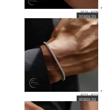
טווח
₪
529
–
₪
299
מחירים:
בחר אפשרויות
למוצר
זה
עד
יש
מספר
סוגים.
ניתן
לבחור
את
האפשרויות
בעמוד
המוצר
טווח
₪
379
–
₪
329
מחירים:
בחר אפשרויות
למוצר
זה
עד