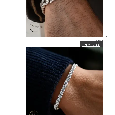
₪
689
בחר אפשרויות
למוצר
זה
יש
מספר
סוגים.
ניתן
לבחור
את
האפשרויות
בעמוד
המוצר