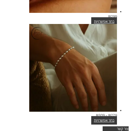
₪
299
בחר אפשרויות
למוצר
זה
יש
מספר
סוגים.
ניתן
לבחור
את
האפשרויות
בעמוד
המוצר
טווח
₪
309
–
₪
279
מחירים:
בחר אפשרויות
למוצר
צור קשר
זה
עד