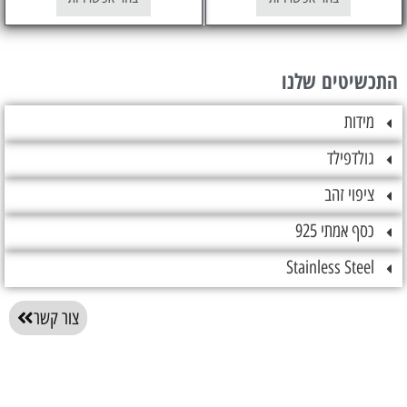
טים שלנו
ות
דפילד
וי זהב
אמתי 925
Stainless St
צור קשר