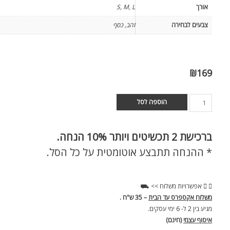
אורך
S, M, L
צבעים לבחירה
זהב, כסף
₪
169
הוספה לסל
ברכישת
2 תכשיטים ויותר 10% הנחה.
* ההנחה תתבצע אוטומטית על כל הסל.
אפשרויות משלוח >> ⛟
משלוח אקספרס עד הבית
– 35 ש"ח .
מגיע בין 2 ל- 6 ימי עסקים.
איסוף עצמי
(חינם)