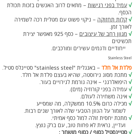
√
עמיד בפני רגישות
– מתאים לרוב האנשים בזכות תכולת
הכסף.
√
קלות תחזוקה
– ניקוי פשוט עם מטלית רכה לשמירה
לאורך זמן.
√
מגוון רחב של עיצובים
– כסף 925 מאפשר יצירת
תכשיטים
ייחודיים ודגמים עשירים ומורכבים.
Stainless Steel
פלדת אל חלד
– באנגלית "stainless steel" סטיינלס סטיל.
√
מתכת מסוג נירוסטה, שהיא בעצם פלדת אל חלד.
√
היפואלרגני – אינה גורמת לגירויים בעור.
√
עמידה בפני קורוזיה (מים).
√
אינה משחירה לעולם.
√
מכילה כרום 10.5% ממשקלה, מה שמסייע
לשמור על הגוון הטבעי שלה לאורך שנים רבות.
√
מתכת יחסית זולה למול כסף אמיתי.
ועדיין, נראית לא פחות טוב, עם ברק נוצץ.
√
סטיינסטיל כסוף / כסוף מושחר :