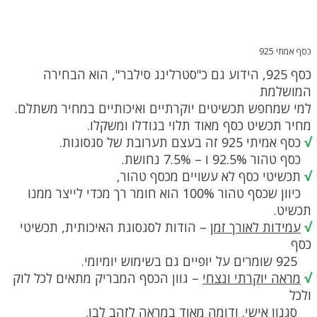
כסף אמתי 925
כסף 925, הידוע גם כ"סטרלינג סילבר", הוא הבחירה
המושלמת
למי שמחפש תכשיטים יוקרתיים ואיכותיים במחיר משתלם.
מחיר תכשיט כסף מאוד תלוי בגודלו ומשקלו.
√
כסף אמיתי 925 זה בעצם תערובת של סגסוגות.
כסף טהור 92.5% ו – 7.5% נחושת.
√
תכשיטי כסף לא עשויים מכסף טהור,
כיוון שכסף טהור 100% הוא חומר רך מכדי לייצר ממנו
תכשיט.
√
עמידות לאורך זמן
– הודות לסגסוגת האיכותית, תכשיטי
כסף
925 שומרים על יופיים גם בשימוש יומיומי.
√
מראה יוקרתי ונצחי
– גוון הכסף המבריק מתאים לכל לוק
ולכל
סגנון אישי. ודומה מאוד במראה לזהב לבן.