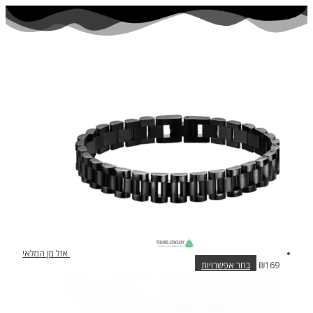
אזל מן המלאי
למוצר
169
₪
בחר אפשרויות
זה
יש
מספר
סוגים.