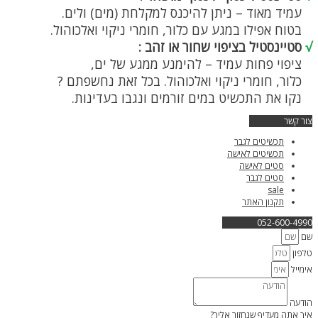
עמיד מאוד – ניתן להיכנס למקלחת (מים) ולים.
בטוח אפילו במגע עם כלור, חומרי ניקוי ואלכוהול.
√
סטיינסטיל בציפוי שחור או זהב :
ציפוי פחות עמיד – להימנע ממגע של ים,
כלור, חומרי ניקוי ואלכוהול. בכל זאת נחשפתם ?
נקו את התכשיט במים זורמים ונגבו בעדינות.
צור קשר
תכשיטים לגבר
תכשיטים לאישה
סטים לאישה
סטים לגבר
sale
תקנון האתר
052-600-4990
שם
טלפון
אימייל
הודעה
איך אתה מעדיף שנחזור אליך?