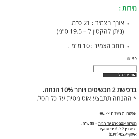
מידות :
אורך הצמיד : 21 ס"מ.
(ניתן להקטין ל – 19.5 ס"מ)
רוחב הצמיד : 10 מ"מ .
₪
159
כמות
של
הוספה לסל
צמיד
כסוף
ברכישת
2 תכשיטים ויותר 10% הנחה.
שחור
לגבר
* ההנחה תתבצע אוטומטית על כל הסל.
אפשרויות משלוח >> ⛟
משלוח אקספרס עד הבית
– 35 ש"ח .
מגיע בין 2 ל- 6 ימי עסקים.
איסוף עצמי
(חינם)