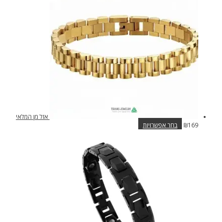
ניתן
לבחור
את
האפשרויות
בעמוד
המוצר
אזל מן המלאי
למוצר
169
₪
בחר אפשרויות
זה
יש
מספר
סוגים.
ניתן
לבחור
את
האפשרויות
בעמוד
המוצר