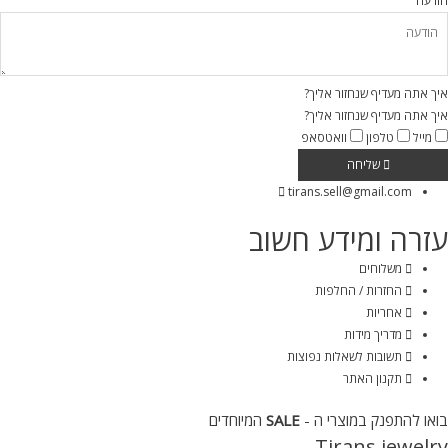
הודעה
איך אתה מעדיף שנחזור אליך?
איך אתה מעדיף שנחזור אליך?
מייל
טלפון
וואטסאפ
שליחה
tirans.sell@gmail.com
עזרה ומידע חשוב
משלוחים
החזרות / החלפות
אחריות
מדריך מידות
תשובות לשאלות נפוצות
תקנון האתר
בואו להתפנק במוצרי ה -
SALE
המיוחדים
Tirans jewelry