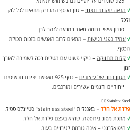
925 שומרים על יופיים גם בשימוש יומיומי.
√
מראה יוקרתי ונצחי
– גוון הכסף המבריק מתאים לכל לוק
ולכל
סגנון אישי. ודומה מאוד במראה לזהב לבן.
√
עמיד בפני רגישות
– מתאים לרוב האנשים בזכות תכולת
הכסף.
√
קלות תחזוקה
– ניקוי פשוט עם מטלית רכה לשמירה לאורך
זמן.
√
מגוון רחב של עיצובים
– כסף 925 מאפשר יצירת תכשיטים
ייחודיים ודגמים עשירים ומורכבים.
Stainless Steel
פלדת אל חלד
– באנגלית "stainless steel" סטיינלס סטיל.
√
מתכת מסוג נירוסטה, שהיא בעצם פלדת אל חלד.
√
היפואלרגני – אינה גורמת לגירויים בעור.