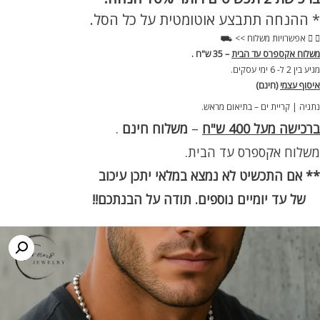
דורים
* ההנחה תתבצע אוטומטית על כל הסל.
גבר
סף
אפשרויות משלוח >> ⛟
92
משלוח אקספרס עד הבית
– 35 ש"ח .
מגיע בין 2 ל- 6 ימי עסקים.
איסוף עצמי
(חינם)
נתניה | קריית ים – בתיאום מראש.
ברכישה מעל 400 ש"ח
–
משלוח חינם
.
משלוח אקספרס עד הבית.
** אם התכשיט לא נמצא במלאי יתכן עיכוב
של עד יומיים נוספים. תודה על הבנתכם!!