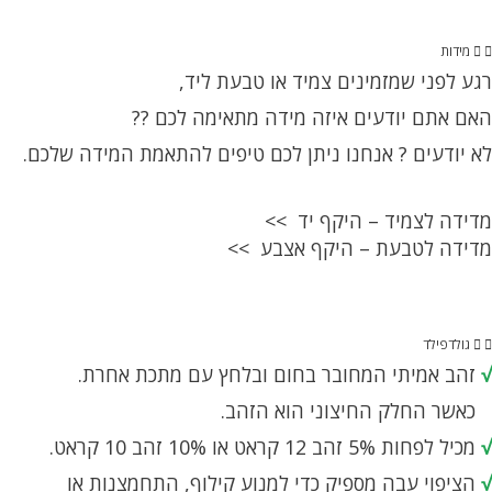
יש
מספר
מידות
סוגים.
רגע לפני שמזמינים צמיד או טבעת ליד,
ניתן
לבחור
האם אתם יודעים איזה מידה מתאימה לכם ??
את
לא יודעים ? אנחנו ניתן לכם טיפים להתאמת המידה שלכם.
האפשרויות
בעמוד
המוצר
מדידה לצמיד – היקף יד >>
מדידה לטבעת – היקף אצבע >>
גולדפילד
√
זהב אמיתי המחובר בחום ובלחץ עם מתכת אחרת.
כאשר החלק החיצוני הוא הזהב.
√
מכיל לפחות 5% זהב 12 קראט או 10% זהב 10 קראט.
√
הציפוי עבה מספיק כדי למנוע קילוף, התחמצנות או