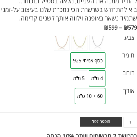
להוריד ממנה את העניים, מלאה בסטייל ונוכחות.
בוא להתחדש בשרשרת הכי נמכרת שלנו בעיצוב על-זמני
שתמיד נשאר באופנה וילווה אותך לשנים קדימה.
טווח
₪
599
–
₪
579
צבע
מחירים:
חומר
עד
כסף אמיתי 925
רוחב
4 מ"מ
5 מ"מ
אורך
60 + 10 ס"מ
מות
הוספה לסל
ל
רשרת
ברכישת
2 תכשיטים ויותר 10% הנחה.