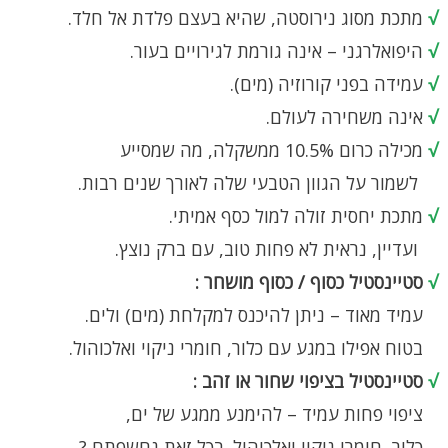
√
מתכת מסוג נירוסטה, שהיא בעצם פלדת אל חלד.
√
היפואלרגני – אינה גורמת לגירויים בעור.
√
עמידה בפני קורוזיה (מים).
√
אינה משחירה לעולם.
√
מכילה כרום 10.5% ממשקלה, מה שמסייע
לשמור על הגוון הטבעי שלה לאורך שנים רבות.
√
מתכת יחסית זולה למול כסף אמיתי.
ועדיין, נראית לא פחות טוב, עם ברק נוצץ.
√
סטיינסטיל כסוף / כסוף מושחר :
עמיד מאוד – ניתן להיכנס למקלחת (מים) ולים.
בטוח אפילו במגע עם כלור, חומרי ניקוי ואלכוהול.
√
סטיינסטיל בציפוי שחור או זהב :
ציפוי פחות עמיד – להימנע ממגע של ים,
כלור, חומרי ניקוי ואלכוהול. בכל זאת נחשפתם ?