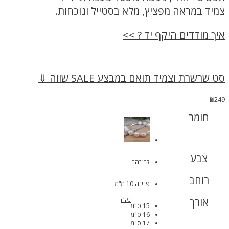
צמיד במראה מפציץ, מלא בסטייל ונוכחות.
איך מודדים היקף יד ? >>
סט שרשרת וצמיד תואם במבצע SALE שווה ⇓
₪
249
חומר
צבע
לבן זהב
רוחב
פנינה 10 מ"מ
אורך
נקה
15 ס"מ
16 ס"מ
17 ס"מ