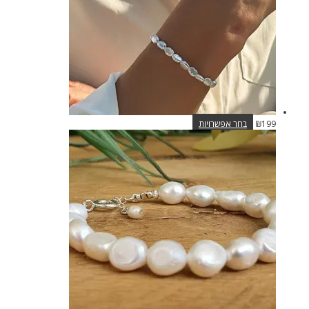
בעמוד
המוצר
למוצר
199
₪
בחר אפשרויות
זה
יש
מספר
סוגים.
ניתן
לבחור
את
האפשרויות
בעמוד
המוצר