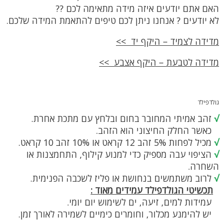
ניתן
האם אתם יודעים איזה מידה מתאימה לכם ??
לבחור
לא יודעים ? אנחנו ניתן לכם טיפים להתאמת המידה שלכם.
את
האפשרויות
בעמוד
מדידה לצמיד – היקף יד >>
המוצר
מדידה לטבעת – היקף אצבע >>
גולדפילד
√
זהב אמיתי המחובר בחום ובלחץ עם מתכת אחרת.
כאשר החלק החיצוני הוא הזהב.
√
מכיל לפחות 5% זהב 12 קראט או 10% זהב 10 קראט.
√
הציפוי עבה מספיק כדי למנוע קילוף, התחמצנות או
השחרה.
√
לרוב משתמשים בנחושת או פליז לשכבה הפנימית.
תכשיטי הגולדפילד עמידים מאוד :
עמידות למים, זיעה, ים לשימוש יום יומי.
יש להימנע מכלור, וחומרים כימיים לשמירה לאורך זמן.