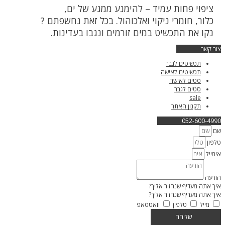
ציפוי פחות עמיד – להימנע ממגע של ים,
כלור, חומרי ניקוי ואלכוהול. בכל זאת נחשפתם ?
נקו את התכשיט במים זורמים ונגבו בעדינות.
צור קשר
תכשיטים לגבר
תכשיטים לאישה
סטים לאישה
סטים לגבר
sale
תקנון האתר
052-600-4990
שם
טלפון
אימייל
הודעה
איך אתה מעדיף שנחזור אליך?
איך אתה מעדיף שנחזור אליך?
מייל
טלפון
וואטסאפ
שליחה