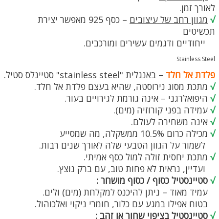
לאורך זמן.
√
מגוון רחב של עיצובים
– כסף 925 מאפשר יצירת
תכשיטים
ייחודיים ודגמים עשירים ומורכבים.
Stainless Steel
פלדת אל חלד
– באנגלית "stainless steel" סטיינלס סטיל.
√
מתכת מסוג נירוסטה, שהיא בעצם פלדת אל חלד.
√
היפואלרגני – אינה גורמת לגירויים בעור.
√
עמידה בפני קורוזיה (מים).
√
אינה משחירה לעולם.
√
מכילה כרום 10.5% ממשקלה, מה שמסייע
לשמור על הגוון הטבעי שלה לאורך שנים רבות.
√
מתכת יחסית זולה למול כסף אמיתי.
ועדיין, נראית לא פחות טוב, עם ברק נוצץ.
√
סטיינסטיל כסוף / כסוף מושחר :
עמיד מאוד – ניתן להיכנס למקלחת (מים) ולים.
בטוח אפילו במגע עם כלור, חומרי ניקוי ואלכוהול.
√
סטיינסטיל בציפוי שחור או זהב :