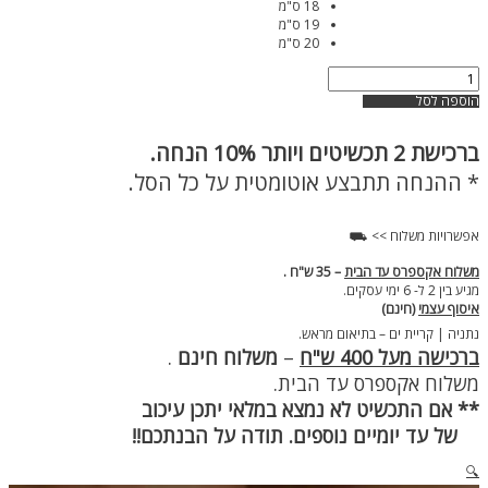
18 ס"מ
19 ס"מ
20 ס"מ
כמות
של
הוספה לסל
צמיד
פנינים
ברכישת
2 תכשיטים ויותר 10% הנחה.
גדולות
רומי
* ההנחה תתבצע אוטומטית על כל הסל.
אפשרויות משלוח >> ⛟
משלוח אקספרס עד הבית
– 35 ש"ח .
מגיע בין 2 ל- 6 ימי עסקים.
איסוף עצמי
(חינם)
נתניה | קריית ים – בתיאום מראש.
ברכישה מעל 400 ש"ח
–
משלוח חינם
.
משלוח אקספרס עד הבית.
** אם התכשיט לא נמצא במלאי יתכן עיכוב
של עד יומיים נוספים. תודה על הבנתכם!!
🔍