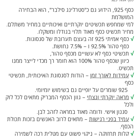
כסף 925, הידוע גם כ"סטרלינג סילבר", הוא הבחירה
המושלמת
למי שמחפש תכשיטים יוקרתיים ואיכותיים במחיר משתלם.
מחיר תכשיט כסף מאוד תלוי בגודלו ומשקלו.
√
כסף אמיתי 925 זה בעצם תערובת של סגסוגות.
כסף טהור 92.5% ו – 7.5% נחושת.
√
תכשיטי כסף לא עשויים מכסף טהור,
כיוון שכסף טהור 100% הוא חומר רך מכדי לייצר ממנו
תכשיט.
√
עמידות לאורך זמן
– הודות לסגסוגת האיכותית, תכשיטי
כסף
925 שומרים על יופיים גם בשימוש יומיומי.
√
מראה יוקרתי ונצחי
– גוון הכסף המבריק מתאים לכל לוק
ולכל
סגנון אישי. ודומה מאוד במראה לזהב לבן.
√
עמיד בפני רגישות
– מתאים לרוב האנשים בזכות תכולת
הכסף.
√
קלות תחזוקה
– ניקוי פשוט עם מטלית רכה לשמירה