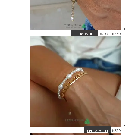
טווח
למוצר
269
₪
–
299
₪
בחר אפשרויות
מחירים:
זה
יש
עד
מספר
סוגים.
ניתן
לבחור
את
האפשרויות
בעמוד
המוצר
למוצר
259
₪
בחר אפשרויות