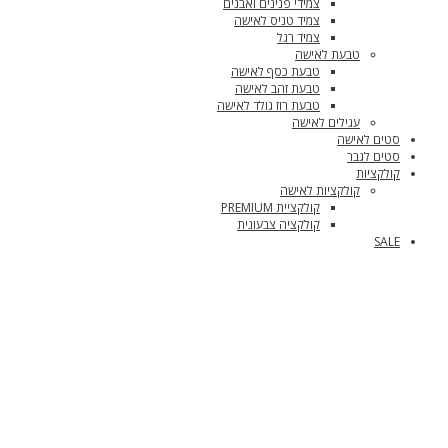
צמידי פנינים ואבנים
צמיד טניס לאישה
צמיד רגל
טבעת לאישה
טבעת כסף לאישה
טבעת זהב לאישה
טבעת רוז גולד לאישה
עגילים לאישה
סטים לאישה
סטים לגבר
קולקציות
קולקציות לאישה
קולקציית PREMIUM
קולקציה צבעונית
SALE