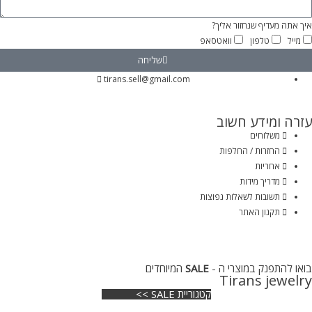
איך אתה מעדיף שנחזור אליך?
מייל
טלפון
וואטסאפ
שליחה
tirans.sell@gmail.com
עזרה ומידע חשוב
משלוחים
החזרות / החלפות
אחריות
מדריך מידות
תשובות לשאלות נפוצות
תקנון האתר
בואו להתפנק במוצרי ה -
SALE
המיוחדים
Tirans jewelry
קטגוריית SALE >>