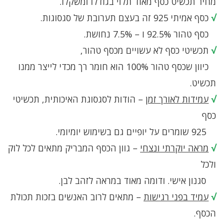
מחיר תכשיט כסף מאוד תלוי בגודלו ומשקלו.
√
כסף אמיתי 925 זה בעצם תערובת של סגסוגות.
כסף טהור 92.5% ו – 7.5% נחושת.
√
תכשיטי כסף לא עשויים מכסף טהור,
כיוון שכסף טהור 100% הוא חומר רך מכדי לייצר ממנו
תכשיט.
√
עמידות לאורך זמן
– הודות לסגסוגת האיכותית, תכשיטי
כסף
925 שומרים על יופיים גם בשימוש יומיומי.
√
מראה יוקרתי ונצחי
– גוון הכסף המבריק מתאים לכל לוק
ולכל
סגנון אישי. ודומה מאוד במראה לזהב לבן.
√
עמיד בפני רגישות
– מתאים לרוב האנשים בזכות תכולת
הכסף.