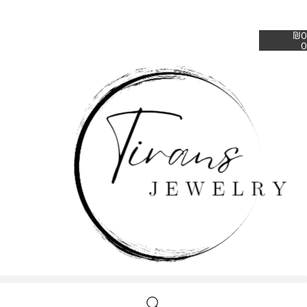
₪
0
0