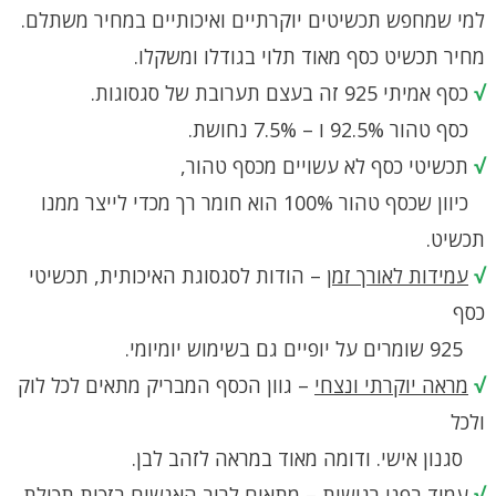
למי שמחפש תכשיטים יוקרתיים ואיכותיים במחיר משתלם.
מחיר תכשיט כסף מאוד תלוי בגודלו ומשקלו.
√
כסף אמיתי 925 זה בעצם תערובת של סגסוגות.
כסף טהור 92.5% ו – 7.5% נחושת.
√
תכשיטי כסף לא עשויים מכסף טהור,
כיוון שכסף טהור 100% הוא חומר רך מכדי לייצר ממנו
תכשיט.
√
עמידות לאורך זמן
– הודות לסגסוגת האיכותית, תכשיטי
כסף
925 שומרים על יופיים גם בשימוש יומיומי.
√
מראה יוקרתי ונצחי
– גוון הכסף המבריק מתאים לכל לוק
ולכל
סגנון אישי. ודומה מאוד במראה לזהב לבן.
√
עמיד בפני רגישות
– מתאים לרוב האנשים בזכות תכולת