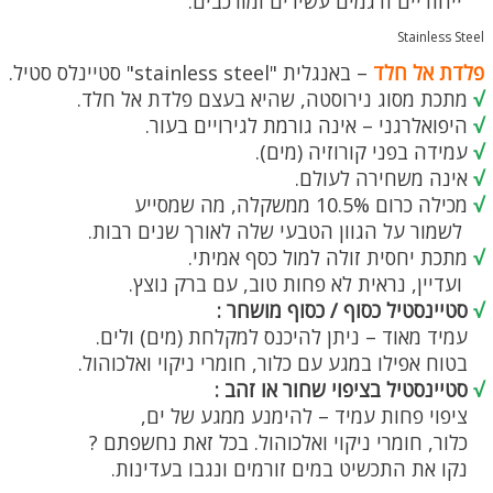
ייחודיים ודגמים עשירים ומורכבים.
Stainless Steel
פלדת אל חלד
– באנגלית "stainless steel" סטיינלס סטיל.
√
מתכת מסוג נירוסטה, שהיא בעצם פלדת אל חלד.
√
היפואלרגני – אינה גורמת לגירויים בעור.
√
עמידה בפני קורוזיה (מים).
√
אינה משחירה לעולם.
√
מכילה כרום 10.5% ממשקלה, מה שמסייע
לשמור על הגוון הטבעי שלה לאורך שנים רבות.
√
מתכת יחסית זולה למול כסף אמיתי.
ועדיין, נראית לא פחות טוב, עם ברק נוצץ.
√
סטיינסטיל כסוף / כסוף מושחר :
עמיד מאוד – ניתן להיכנס למקלחת (מים) ולים.
בטוח אפילו במגע עם כלור, חומרי ניקוי ואלכוהול.
√
סטיינסטיל בציפוי שחור או זהב :
ציפוי פחות עמיד – להימנע ממגע של ים,
כלור, חומרי ניקוי ואלכוהול. בכל זאת נחשפתם ?
נקו את התכשיט במים זורמים ונגבו בעדינות.