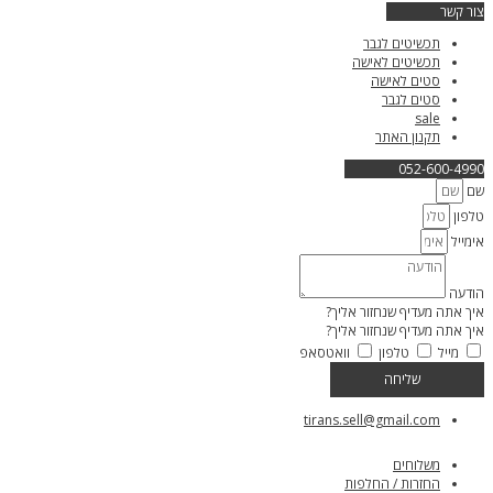
צור קשר
תכשיטים לגבר
תכשיטים לאישה
סטים לאישה
סטים לגבר
sale
תקנון האתר
052-600-4990
שם
טלפון
אימייל
הודעה
איך אתה מעדיף שנחזור אליך?
איך אתה מעדיף שנחזור אליך?
מייל
טלפון
וואטסאפ
שליחה
tirans.sell@gmail.com
משלוחים
החזרות / החלפות