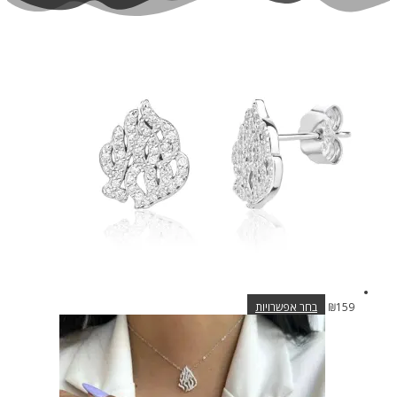
למוצר
159
₪
בחר אפשרויות
זה
יש
מספר
סוגים.
ניתן
לבחור