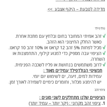
המוצר
מדידה לטבעת – היקף אצבע >>
גולדפילד
√
זהב אמיתי המחובר בחום ובלחץ עם מתכת אחרת.
כאשר החלק החיצוני הוא הזהב.
√
מכיל לפחות 5% זהב 12 קראט או 10% זהב 10 קראט.
√
הציפוי עבה מספיק כדי למנוע קילוף, התחמצנות או
השחרה.
√
לרוב משתמשים בנחושת או פליז לשכבה הפנימית.
תכשיטי הגולדפילד עמידים מאוד :
עמידות למים, זיעה, ים לשימוש יום יומי.
יש להימנע מכלור, וחומרים כימיים לשמירה לאורך זמן.
ציפוי זהב
הציפויים שלנו מתחלקים לשני סוגים :
1.
ציפוי זהב מקרוני : (יקר יותר – עמיד יותר)