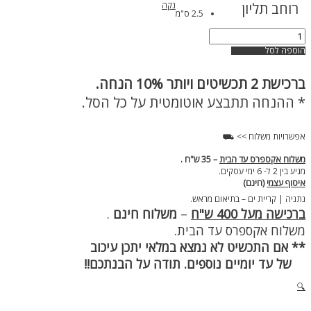
רוחב תליון
נקה
2.5 ס"מ
כמות
של
הוספה לסל
טבעת
האש
ברכישת
2 תכשיטים ויותר 10% הנחה.
שלי
כסף
* ההנחה תתבצע אוטומטית על כל הסל.
925
אפשרויות משלוח >> ⛟
משלוח אקספרס עד הבית
– 35 ש"ח .
מגיע בין 2 ל- 6 ימי עסקים.
איסוף עצמי
(חינם)
נתניה | קריית ים – בתיאום מראש.
ברכישה מעל 400 ש"ח
–
משלוח חינם
.
משלוח אקספרס עד הבית.
** אם התכשיט לא נמצא במלאי יתכן עיכוב
של עד יומיים נוספים. תודה על הבנתכם!!
🔍