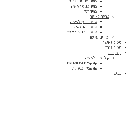
צמידי פנינים ואבנים
צמיד טניס לאישה
צמיד רגל
טבעת לאישה
טבעת כסף לאישה
טבעת זהב לאישה
טבעת רוז גולד לאישה
עגילים לאישה
סטים לאישה
סטים לגבר
קולקציות
קולקציות לאישה
קולקציית PREMIUM
קולקציה צבעונית
SALE