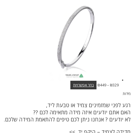
₪457.
₪349.
מספר
סוגים.
ניתן
לבחור
את
האפשרויות
בעמוד
המוצר
טווח
למוצר
329
₪
–
449
₪
בחר אפשרויות
מחירים:
זה
מידות
יש
עד
מספר
רגע לפני שמזמינים צמיד או טבעת ליד,
סוגים.
ניתן
האם אתם יודעים איזה מידה מתאימה לכם ??
לבחור
לא יודעים ? אנחנו ניתן לכם טיפים להתאמת המידה שלכם.
את
האפשרויות
בעמוד
מדידה לצמיד – היקף יד >>