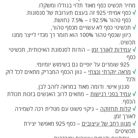
מחיר תכשיט כסף מאוד תלוי בגודלו ומשקלו.
√
כסף אמיתי 925 זה בעצם תערובת של סגסוגות.
כסף טהור 92.5% ו – 7.5% נחושת.
√
תכשיטי כסף לא עשויים מכסף טהור,
כיוון שכסף טהור 100% הוא חומר רך מכדי לייצר ממנו
תכשיט.
√
עמידות לאורך זמן
– הודות לסגסוגת האיכותית, תכשיטי
כסף
925 שומרים על יופיים גם בשימוש יומיומי.
√
מראה יוקרתי ונצחי
– גוון הכסף המבריק מתאים לכל לוק
ולכל
סגנון אישי. ודומה מאוד במראה לזהב לבן.
√
עמיד בפני רגישות
– מתאים לרוב האנשים בזכות תכולת
הכסף.
√
קלות תחזוקה
– ניקוי פשוט עם מטלית רכה לשמירה
לאורך זמן.
√
מגוון רחב של עיצובים
– כסף 925 מאפשר יצירת
תכשיטים