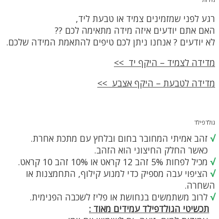
יש
מספר
רגע לפני שמזמינים צמיד או טבעת ליד,
סוגים.
ניתן
האם אתם יודעים איזה מידה מתאימה לכם ??
לבחור
לא יודעים ? אנחנו ניתן לכם טיפים להתאמת המידה שלכם.
את
האפשרויות
בעמוד
מדידה לצמיד – היקף יד >>
המוצר
מדידה לטבעת – היקף אצבע >>
גולדפילד
√
זהב אמיתי המחובר בחום ובלחץ עם מתכת אחרת.
כאשר החלק החיצוני הוא הזהב.
√
מכיל לפחות 5% זהב 12 קראט או 10% זהב 10 קראט.
√
הציפוי עבה מספיק כדי למנוע קילוף, התחמצנות או
השחרה.
√
לרוב משתמשים בנחושת או פליז לשכבה הפנימית.
תכשיטי הגולדפילד עמידים מאוד :