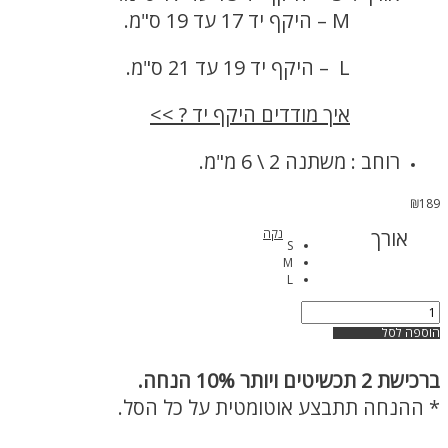
……….
M – היקף יד 17 עד 19 ס"מ.
L – היקף יד 19 עד 21 ס"מ.
איך מודדים היקף יד ? >>
רוחב : משתנה 2 \ 6 מ"מ.
₪
189
אורך
נקה
S
M
L
כמות
של
הוספה לסל
צמיד
פנינים
ברכישת
2 תכשיטים ויותר 10% הנחה.
ואבני
טורקיז
* ההנחה תתבצע אוטומטית על כל הסל.