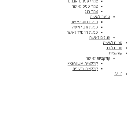
צמידי פנינים ואבנים
צמיד טניס לאישה
צמיד רגל
טבעת לאישה
טבעת כסף לאישה
טבעת זהב לאישה
טבעת רוז גולד לאישה
עגילים לאישה
סטים לאישה
סטים לגבר
קולקציות
קולקציות לאישה
קולקציית PREMIUM
קולקציה צבעונית
SALE