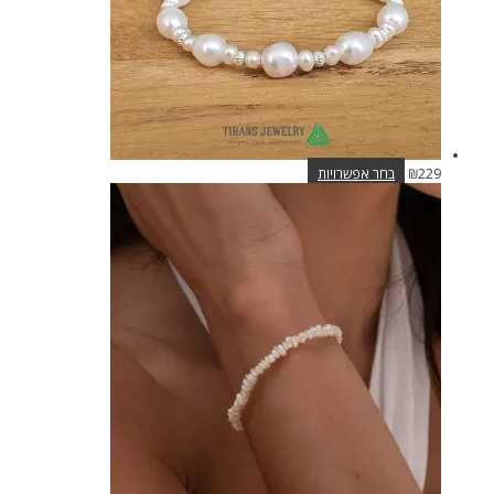
למוצר
229
₪
בחר אפשרויות
זה
יש
מספר
סוגים.
ניתן
לבחור
את
האפשרויות
בעמוד
המוצר