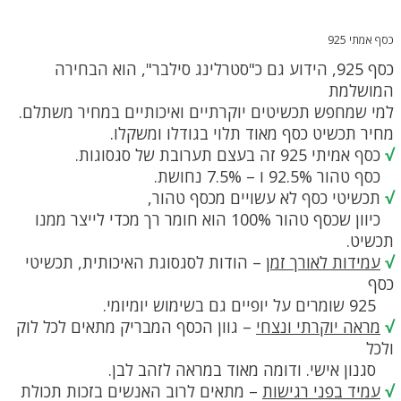
כסף אמתי 925
כסף 925, הידוע גם כ"סטרלינג סילבר", הוא הבחירה
המושלמת
למי שמחפש תכשיטים יוקרתיים ואיכותיים במחיר משתלם.
מחיר תכשיט כסף מאוד תלוי בגודלו ומשקלו.
√
כסף אמיתי 925 זה בעצם תערובת של סגסוגות.
כסף טהור 92.5% ו – 7.5% נחושת.
√
תכשיטי כסף לא עשויים מכסף טהור,
כיוון שכסף טהור 100% הוא חומר רך מכדי לייצר ממנו
תכשיט.
√
עמידות לאורך זמן
– הודות לסגסוגת האיכותית, תכשיטי
כסף
925 שומרים על יופיים גם בשימוש יומיומי.
√
מראה יוקרתי ונצחי
– גוון הכסף המבריק מתאים לכל לוק
ולכל
סגנון אישי. ודומה מאוד במראה לזהב לבן.
√
עמיד בפני רגישות
– מתאים לרוב האנשים בזכות תכולת