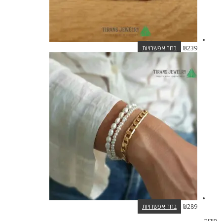
למוצר
239
₪
בחר אפשרויות
זה
יש
מספר
סוגים.
ניתן
לבחור
את
האפשרויות
בעמוד
המוצר
למוצר
289
₪
בחר אפשרויות
זה
מידות