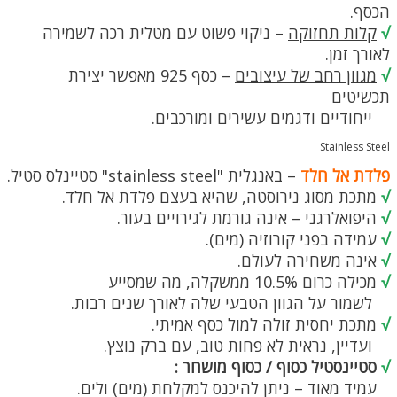
הכסף.
√
קלות תחזוקה
– ניקוי פשוט עם מטלית רכה לשמירה
לאורך זמן.
√
מגוון רחב של עיצובים
– כסף 925 מאפשר יצירת
תכשיטים
ייחודיים ודגמים עשירים ומורכבים.
Stainless Steel
פלדת אל חלד
– באנגלית "stainless steel" סטיינלס סטיל.
√
מתכת מסוג נירוסטה, שהיא בעצם פלדת אל חלד.
√
היפואלרגני – אינה גורמת לגירויים בעור.
√
עמידה בפני קורוזיה (מים).
√
אינה משחירה לעולם.
√
מכילה כרום 10.5% ממשקלה, מה שמסייע
לשמור על הגוון הטבעי שלה לאורך שנים רבות.
√
מתכת יחסית זולה למול כסף אמיתי.
ועדיין, נראית לא פחות טוב, עם ברק נוצץ.
√
סטיינסטיל כסוף / כסוף מושחר :
עמיד מאוד – ניתן להיכנס למקלחת (מים) ולים.