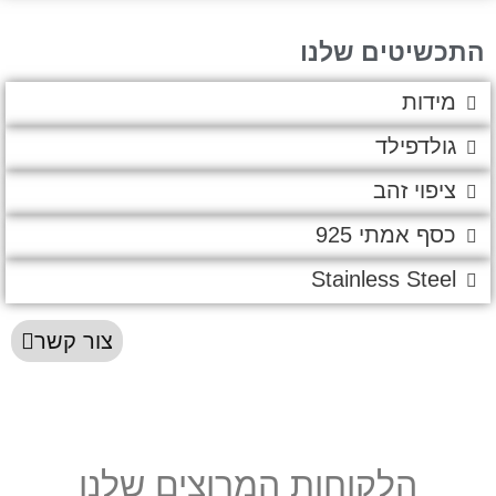
יטים שלנו
דות
לדפילד
פוי זהב
 אמתי 925
Stainless Ste
צור קשר
הלקוחות המרוצים שלנו