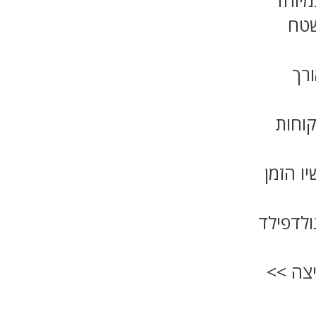
 שטח
רך
וחות
ו הזמן
ולדפילד
יצה >>