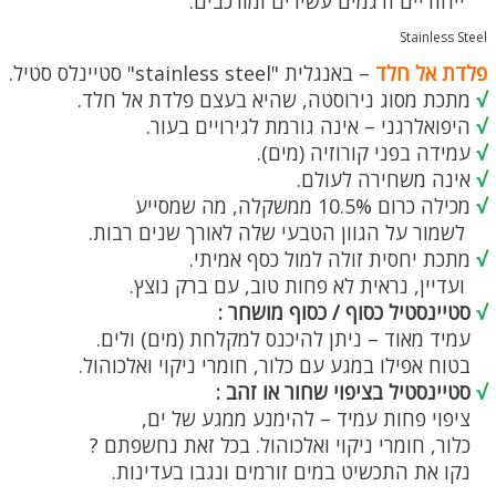
ייחודיים ודגמים עשירים ומורכבים.
Stainless Steel
פלדת אל חלד
– באנגלית "stainless steel" סטיינלס סטיל.
√
מתכת מסוג נירוסטה, שהיא בעצם פלדת אל חלד.
√
היפואלרגני – אינה גורמת לגירויים בעור.
√
עמידה בפני קורוזיה (מים).
√
אינה משחירה לעולם.
√
מכילה כרום 10.5% ממשקלה, מה שמסייע
לשמור על הגוון הטבעי שלה לאורך שנים רבות.
√
מתכת יחסית זולה למול כסף אמיתי.
ועדיין, נראית לא פחות טוב, עם ברק נוצץ.
√
סטיינסטיל כסוף / כסוף מושחר :
עמיד מאוד – ניתן להיכנס למקלחת (מים) ולים.
בטוח אפילו במגע עם כלור, חומרי ניקוי ואלכוהול.
√
סטיינסטיל בציפוי שחור או זהב :
ציפוי פחות עמיד – להימנע ממגע של ים,
כלור, חומרי ניקוי ואלכוהול. בכל זאת נחשפתם ?
נקו את התכשיט במים זורמים ונגבו בעדינות.