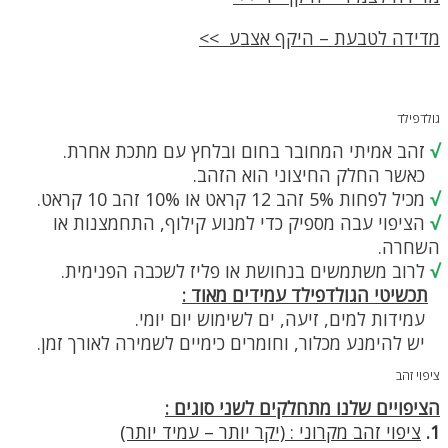
מדידה לטבעת – היקף אצבע >>
גולדפילד
√
זהב אמיתי המחובר בחום ובלחץ עם מתכת אחרת.
כאשר החלק החיצוני הוא הזהב.
√
מכיל לפחות 5% זהב 12 קראט או 10% זהב 10 קראט.
√
הציפוי עבה מספיק כדי למנוע קילוף, התחמצנות או
השחרה.
√
לרוב משתמשים בנחושת או פליז לשכבה הפנימית.
תכשיטי הגולדפילד עמידים מאוד :
עמידות למים, זיעה, ים לשימוש יום יומי.
יש להימנע מכלור, וחומרים כימיים לשמירה לאורך זמן.
ציפוי זהב
הציפויים שלנו מתחלקים לשני סוגים :
1.
ציפוי זהב מקרוני : (יקר יותר – עמיד יותר)