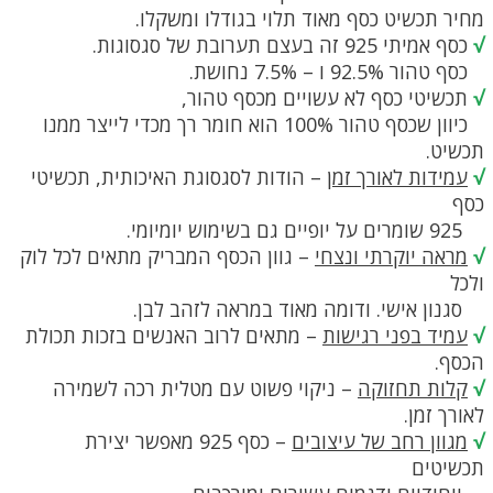
מחיר תכשיט כסף מאוד תלוי בגודלו ומשקלו.
√
כסף אמיתי 925 זה בעצם תערובת של סגסוגות.
כסף טהור 92.5% ו – 7.5% נחושת.
√
תכשיטי כסף לא עשויים מכסף טהור,
כיוון שכסף טהור 100% הוא חומר רך מכדי לייצר ממנו
תכשיט.
√
עמידות לאורך זמן
– הודות לסגסוגת האיכותית, תכשיטי
כסף
925 שומרים על יופיים גם בשימוש יומיומי.
√
מראה יוקרתי ונצחי
– גוון הכסף המבריק מתאים לכל לוק
ולכל
סגנון אישי. ודומה מאוד במראה לזהב לבן.
√
עמיד בפני רגישות
– מתאים לרוב האנשים בזכות תכולת
הכסף.
√
קלות תחזוקה
– ניקוי פשוט עם מטלית רכה לשמירה
לאורך זמן.
√
מגוון רחב של עיצובים
– כסף 925 מאפשר יצירת
תכשיטים