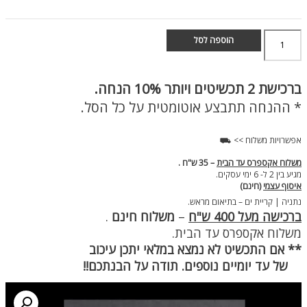
כמות
הוספה לסל
של
טבעת
שחורה
מעוצבת
ברכישת
2 תכשיטים ויותר 10% הנחה.
לגבר
* ההנחה תתבצע אוטומטית על כל הסל.
אפשרויות משלוח >> ⛟
משלוח אקספרס עד הבית
– 35 ש"ח .
מגיע בין 2 ל- 6 ימי עסקים.
איסוף עצמי
(חינם)
נתניה | קריית ים – בתיאום מראש.
ברכישה מעל 400 ש"ח
–
משלוח חינם
.
משלוח אקספרס עד הבית.
** אם התכשיט לא נמצא במלאי יתכן עיכוב
של עד יומיים נוספים. תודה על הבנתכם!!