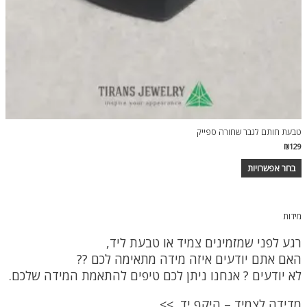
טבעת חותם לגבר שחורה ספייק
₪
129
למוצר
בחר אפשרויות
זה
יש
מספר
סוגים.
מידות
ניתן
לבחור
רגע לפני שמזמינים צמיד או טבעת ליד,
את
האפשרויות
האם אתם יודעים איזה מידה מתאימה לכם ??
בעמוד
לא יודעים ? אנחנו ניתן לכם טיפים להתאמת המידה שלכם.
המוצר
מדידה לצמיד – היקף יד >>