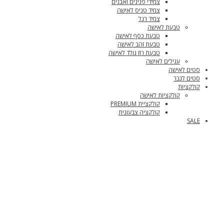
צמידי פנינים ואבנים
צמיד טניס לאישה
צמיד רגל
טבעת לאישה
טבעת כסף לאישה
טבעת זהב לאישה
טבעת רוז גולד לאישה
עגילים לאישה
סטים לאישה
סטים לגבר
קולקציות
קולקציות לאישה
קולקציית PREMIUM
קולקציה צבעונית
SALE