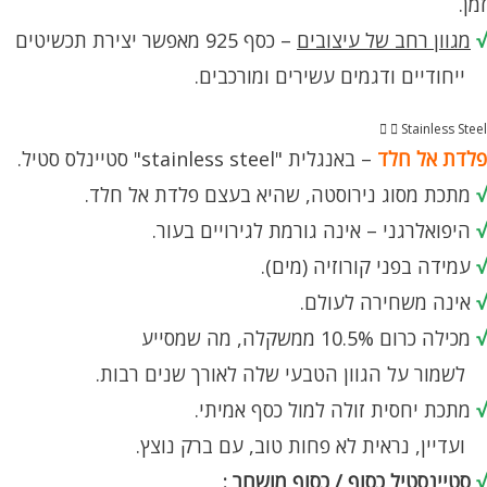
זמן.
√
מגוון רחב של עיצובים
– כסף 925 מאפשר יצירת תכשיטים
ייחודיים ודגמים עשירים ומורכבים.
Stainless Steel
פלדת אל חלד
– באנגלית "stainless steel" סטיינלס סטיל.
√
מתכת מסוג נירוסטה, שהיא בעצם פלדת אל חלד.
√
היפואלרגני – אינה גורמת לגירויים בעור.
√
עמידה בפני קורוזיה (מים).
√
אינה משחירה לעולם.
√
מכילה כרום 10.5% ממשקלה, מה שמסייע
לשמור על הגוון הטבעי שלה לאורך שנים רבות.
√
מתכת יחסית זולה למול כסף אמיתי.
ועדיין, נראית לא פחות טוב, עם ברק נוצץ.
√
סטיינסטיל כסוף / כסוף מושחר :