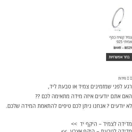
מספר
מספר
מספר
סוגים.
סוגים.
סוגים.
ניתן
ניתן
ניתן
לבחור
לבחור
לבחור
את
את
את
צמיד קשיח כסף
האפשרויות
האפשרויות
האפשרויות
אמיתי 925
בעמוד
בעמוד
בעמוד
טווח
₪
449
–
₪
329
המוצר
המוצר
המוצר
מחירים:
למוצר
בחר אפשרויות
עד
זה
יש
מספר
מידות
סוגים.
רגע לפני שמזמינים צמיד או טבעת ליד,
ניתן
לבחור
האם אתם יודעים איזה מידה מתאימה לכם ??
את
לא יודעים ? אנחנו ניתן לכם טיפים להתאמת המידה שלכם.
האפשרויות
בעמוד
המוצר
מדידה לצמיד – היקף יד >>
מדידה לטבעת – היקף אצבע >>