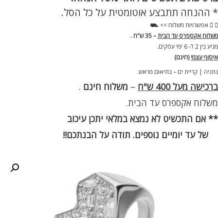
ב
* ההנחה תתבצע אוטומטית על כל הסל.
סף
מיתי
אפשרויות משלוח >> ⛟
92
משלוח אקספרס עד הבית
– 35 ש"ח .
מגיע בין 2 ל- 6 ימי עסקים.
איסוף עצמי
(חינם)
נתניה | קריית ים – בתיאום מראש.
ברכישה מעל 400 ש"ח
–
משלוח חינם
.
משלוח אקספרס עד הבית.
** אם התכשיט לא נמצא במלאי יתכן עיכוב
של עד יומיים נוספים. תודה על הבנתכם!!