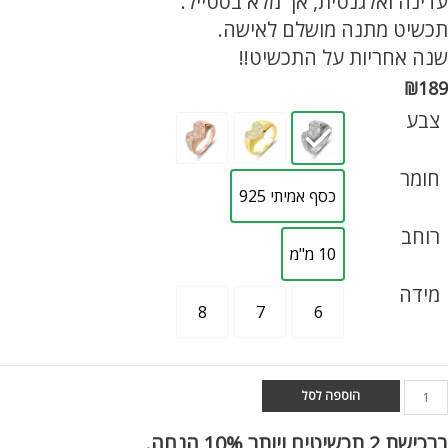
עדינה ואלגנטית, אך מלא בסטייל.
תכשיט מתנה מושלם לאישה.
שנה אחריות על התכשיט!!
₪
189
צבע
חומר
כסף אמיתי 925
רוחב
10 מ"מ
מידה
8
7
6
מות
הוספה לסל
ל
בעת
ברכישת
2 תכשיטים ויותר 10% הנחה.