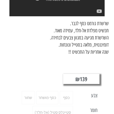
 גורמט כסף לגבר.
 מפלדת אל-חלד, עמידה מאוד.
ת מגיעה במגוון צבעים לבחירה.
נטית, מלאה בסטייל ונוכחות.
חריות על התכשיט !!
₪
139
צבע
כסף
כסף מושחר
שחור
חומר
סטיינלס סטיל (אל-חלד)