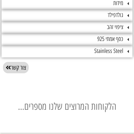
ות
דפילד
וי זהב
אמתי 925
Stainless St
צור קשר
הלקוחות המרוצים שלנו מספרים...