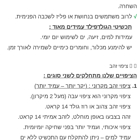
.
 משתמשים בנחושת או פליז לשכבה הפנימית.
יטי הגולדפילד עמידים מאוד :
 למים, זיעה, ים לשימוש יום יומי.
ימנע מכלור, וחומרים כימיים לשמירה לאורך זמן.
וי זהב
יים שלנו מתחלקים לשני סוגים :
וי זהב מקרוני : (יקר יותר – עמיד יותר)
י מקרוני הוא ציפוי עבה (מעל 2 מיקרון).
הב צהוב או רוז גולד 14 קראט.
בעו באופן מוחלט, לזהב אמיתי 14 קראט.
איכותי, ועמיד יותר בפני שחיקה יומיומית.
ד למים – ניתן להתקלח עם התכשיט ללא ים