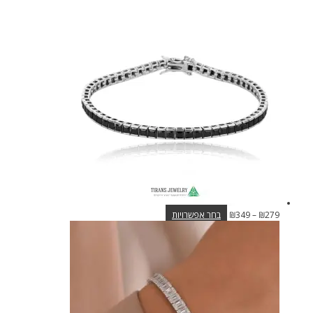
מחירים:
זה
יש
עד
מספר
סוגים.
ניתן
לבחור
את
האפשרויות
בעמוד
המוצר
טווח
למוצר
279
₪
–
349
₪
בחר אפשרויות
מחירים:
זה
יש
עד
מספר
סוגים.
ניתן
לבחור
את
האפשרויות