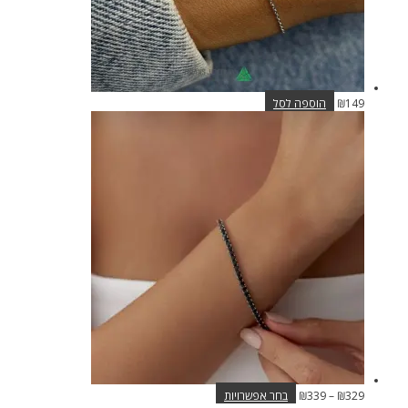
149
₪
הוספה לסל
טווח
למוצר
329
₪
–
339
₪
בחר אפשרויות