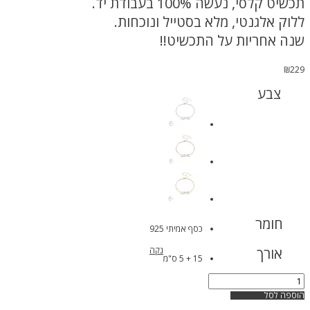
תכשיט קלסי, נעשה 100% בעבודת יד.
ללוק אלגנטי, מלא בסטייל ונוכחות.
שנה אחריות על התכשיט!!
₪
229
צבע
חומר
כסף אמיתי 925
אורך
נקה
15 + 5 ס"מ
כמות
של
הוספה לסל
צמיד