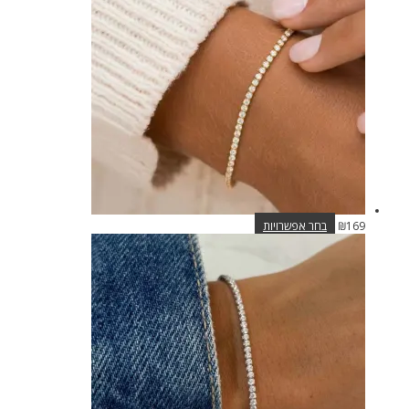
למוצר
169
₪
בחר אפשרויות
זה
יש
מספר
סוגים.
ניתן
לבחור
את
האפשרויות
בעמוד
המוצר