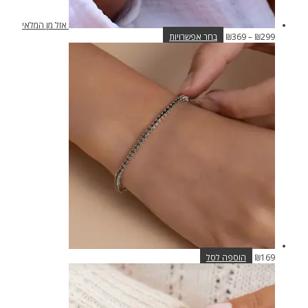
אזל מן המלאי
טווח
למוצר
299
₪
–
369
₪
בחר אפשרויות
מחירים:
זה
יש
עד
מספר
סוגים.
ניתן
לבחור
את
האפשרויות
בעמוד
המוצר
169
₪
הוספה לסל