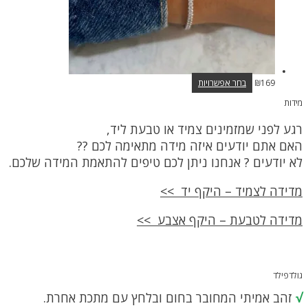
למוצר
169
₪
בחר אפשרויות
זה
מידות
יש
מספר
רגע לפני שמזמינים צמיד או טבעת ליד,
סוגים.
ניתן
האם אתם יודעים איזה מידה מתאימה לכם ??
לבחור
לא יודעים ? אנחנו ניתן לכם טיפים להתאמת המידה שלכם.
את
האפשרויות
בעמוד
מדידה לצמיד – היקף יד >>
המוצר
מדידה לטבעת – היקף אצבע >>
גולדפילד
√
זהב אמיתי המחובר בחום ובלחץ עם מתכת אחרת.