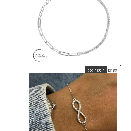
ניתן
לבחור
את
האפשרויות
בעמוד
המוצר
199
₪
הוספה לסל