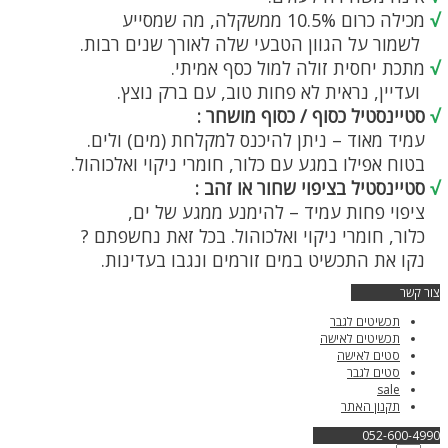
√
מכילה כרום 10.5% ממשקלה, מה שמסייע
לשמור על הגוון הטבעי שלה לאורך שנים רבות.
√
מתכת יחסית זולה למול כסף אמיתי.
ועדיין, נראית לא פחות טוב, עם ברק נוצץ.
√
סטיינסטיל כסוף / כסוף מושחר :
עמיד מאוד – ניתן להיכנס למקלחת (מים) ולים.
בטוח אפילו במגע עם כלור, חומרי ניקוי ואלכוהול.
√
סטיינסטיל בציפוי שחור או זהב :
ציפוי פחות עמיד – להימנע ממגע של ים,
כלור, חומרי ניקוי ואלכוהול. בכל זאת נחשפתם ?
נקו את התכשיט במים זורמים ונגבו בעדינות.
צור קשר
תכשיטים לגבר
תכשיטים לאישה
סטים לאישה
סטים לגבר
sale
תקנון האתר
052-600-4990