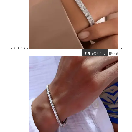
בעמוד
המוצר
אזל מן המלאי
למוצר
449
₪
בחר אפשרויות
זה
יש
מספר
סוגים.
ניתן
לבחור
את
האפשרויות
בעמוד
המוצר