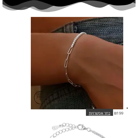
למוצר
199
₪
בחר אפשרויות
זה
יש
מספר
סוגים.