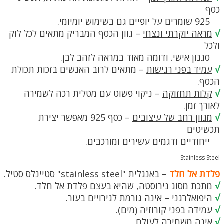
כסף
925 שומרים על יופיים גם בשימוש יומיומי.
√
מראה יוקרתי ונצחי
– גוון הכסף המבריק מתאים לכל לוק
ולכל
סגנון אישי. ודומה מאוד במראה לזהב לבן.
√
עמיד בפני רגישות
– מתאים לרוב האנשים בזכות תכולת
הכסף.
√
קלות תחזוקה
– ניקוי פשוט עם מטלית רכה לשמירה
לאורך זמן.
√
מגוון רחב של עיצובים
– כסף 925 מאפשר יצירת
תכשיטים
ייחודיים ודגמים עשירים ומורכבים.
Stainless Steel
פלדת אל חלד
– באנגלית "stainless steel" סטיינלס סטיל.
√
מתכת מסוג נירוסטה, שהיא בעצם פלדת אל חלד.
√
היפואלרגני – אינה גורמת לגירויים בעור.
√
עמידה בפני קורוזיה (מים).
√
אינה משחירה לעולם.