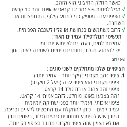
כאשר החלק החיצוני הוא הזהב.
√
מכיל לפחות 5% זהב 12 קראט או 10% זהב 10 קראט.
√
הציפוי עבה מספיק כדי למנוע קילוף, התחמצנות או
השחרה.
√
לרוב משתמשים בנחושת או פליז לשכבה הפנימית.
תכשיטי הגולדפילד עמידים מאוד :
עמידות למים, זיעה, ים לשימוש יום יומי.
יש להימנע מכלור, וחומרים כימיים לשמירה לאורך זמן.
ציפוי זהב
הציפויים שלנו מתחלקים לשני סוגים :
1.
ציפוי זהב מקרוני : (יקר יותר – עמיד יותר)
ציפוי מקרוני הוא ציפוי עבה (מעל 2 מיקרון).
ציפוי זהב צהוב או רוז גולד 14 קראט.
זהה בצבעו באופן מוחלט, לזהב אמיתי 14 קראט.
ציפוי איכותי, ועמיד יותר בפני שחיקה יומיומית.
עמיד למים – ניתן להתקלח עם התכשיט ללא ים ובריכה.
כמובן שיש להימנע מחומרים כימיים (כלור, בשמים וכו').
אם לא מצויין שזה ציפוי מקרוני מדובר בציפוי דק יותר.