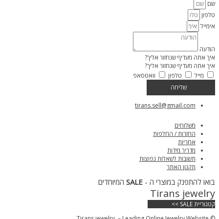
שם
טלפון
אימייל
הודעה
איך אתה מעדיף שנחזור אליך?
איך אתה מעדיף שנחזור אליך?
מייל
טלפון
וואטסאפ
שליחה
tirans.sell@gmail.com
משלוחים
החזרות / החלפות
אחריות
מדריך מידות
תשובות לשאלות נפוצות
תקנון האתר
בואו להתפנק במוצרי ה -
SALE
המיוחדים
Tirans jewelry
קטגוריית SALE >>
© Tirans jewelry – Leading Online Jewelry Website