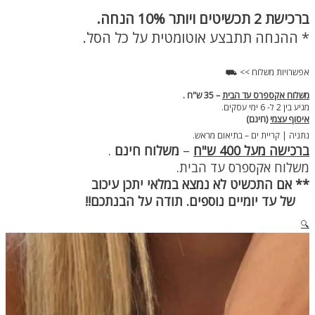
כסף
ברכישת
2 תכשיטים ויותר 10% הנחה.
משובץ
LOVE
* ההנחה תתבצע אוטומטית על כל הסל.
אפשרויות משלוח >> ⛟
משלוח אקספרס עד הבית
– 35 ש"ח .
מגיע בין 2 ל- 6 ימי עסקים.
איסוף עצמי
(חינם)
נתניה | קריית ים – בתיאום מראש.
ברכישה מעל 400 ש"ח
–
משלוח חינם
.
משלוח אקספרס עד הבית.
** אם התכשיט לא נמצא במלאי יתכן עיכוב
של עד יומיים נוספים. תודה על הבנתכם!!
🔍