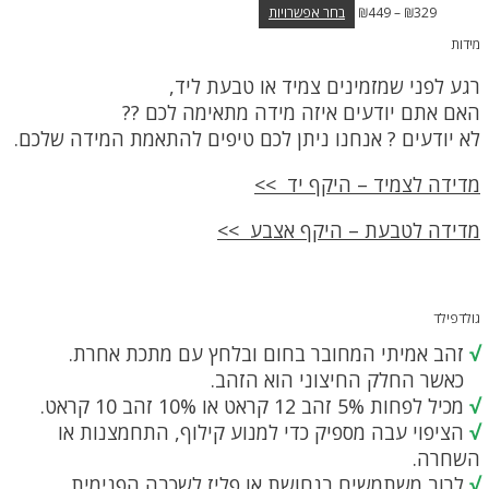
טווח
למוצר
329
₪
–
449
₪
בחר אפשרויות
מחירים:
זה
מידות
יש
עד
מספר
רגע לפני שמזמינים צמיד או טבעת ליד,
סוגים.
ניתן
האם אתם יודעים איזה מידה מתאימה לכם ??
לבחור
לא יודעים ? אנחנו ניתן לכם טיפים להתאמת המידה שלכם.
את
האפשרויות
בעמוד
מדידה לצמיד – היקף יד >>
המוצר
מדידה לטבעת – היקף אצבע >>
גולדפילד
√
זהב אמיתי המחובר בחום ובלחץ עם מתכת אחרת.
כאשר החלק החיצוני הוא הזהב.
√
מכיל לפחות 5% זהב 12 קראט או 10% זהב 10 קראט.
√
הציפוי עבה מספיק כדי למנוע קילוף, התחמצנות או
השחרה.
√
לרוב משתמשים בנחושת או פליז לשכבה הפנימית.