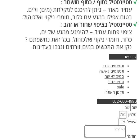
√
סטיינסטיל כסוף / כסוף מושחר :
עמיד מאוד – ניתן להיכנס למקלחת (מים) ולים.
בטוח אפילו במגע עם כלור, חומרי ניקוי ואלכוהול.
√
סטיינסטיל בציפוי שחור או זהב :
ציפוי פחות עמיד – להימנע ממגע של ים,
כלור, חומרי ניקוי ואלכוהול. בכל זאת נחשפתם ?
נקו את התכשיט במים זורמים ונגבו בעדינות.
צור קשר
תכשיטים לגבר
תכשיטים לאישה
סטים לאישה
סטים לגבר
sale
תקנון האתר
052-600-4990
שם
טלפון
אימייל
הודעה