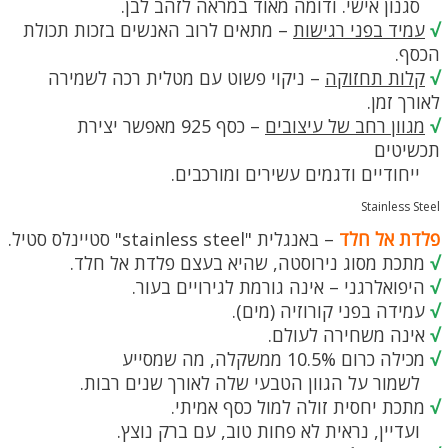
סגנון אישי. ודומה מאוד במראה לזהב לבן.
√
עמיד בפני רגישות
– מתאים לרוב האנשים בזכות תכולת
הכסף.
√
קלות תחזוקה
– ניקוי פשוט עם מטלית רכה לשמירה
לאורך זמן.
√
מגוון רחב של עיצובים
– כסף 925 מאפשר יצירת
תכשיטים
ייחודיים ודגמים עשירים ומורכבים.
Stainless Steel
פלדת אל חלד
– באנגלית "stainless steel" סטיינלס סטיל.
√
מתכת מסוג נירוסטה, שהיא בעצם פלדת אל חלד.
√
היפואלרגני – אינה גורמת לגירויים בעור.
√
עמידה בפני קורוזיה (מים).
√
אינה משחירה לעולם.
√
מכילה כרום 10.5% ממשקלה, מה שמסייע
לשמור על הגוון הטבעי שלה לאורך שנים רבות.
√
מתכת יחסית זולה למול כסף אמיתי.
ועדיין, נראית לא פחות טוב, עם ברק נוצץ.