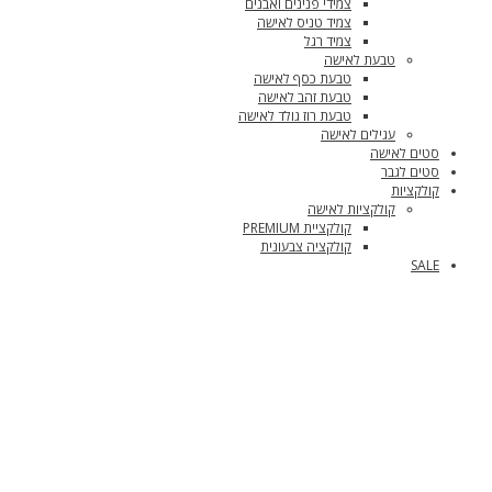
צמידי פנינים ואבנים
צמיד טניס לאישה
צמיד רגל
טבעת לאישה
טבעת כסף לאישה
טבעת זהב לאישה
טבעת רוז גולד לאישה
עגילים לאישה
סטים לאישה
סטים לגבר
קולקציות
קולקציות לאישה
קולקציית PREMIUM
קולקציה צבעונית
SALE