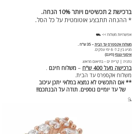
טבעת
טניס
ברכישת
2 תכשיטים ויותר 10% הנחה.
רוז
גולד
* ההנחה תתבצע אוטומטית על כל הסל.
מישל
אפשרויות משלוח >> ⛟
משלוח אקספרס עד הבית
– 35 ש"ח .
מגיע בין 2 ל- 6 ימי עסקים.
איסוף עצמי
(חינם)
נתניה | קריית ים – בתיאום מראש.
ברכישה מעל 400 ש"ח
–
משלוח חינם
.
משלוח אקספרס עד הבית.
** אם התכשיט לא נמצא במלאי יתכן עיכוב
של עד יומיים נוספים. תודה על הבנתכם!!
🔍