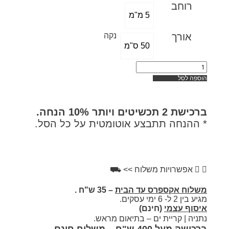
רוחב
5 מ"מ
אורך
נקה
50 ס"מ
פה לסל
כישת
2 תכשיטים ויותר 10% הנחה.
ההנחה תתבצע אוטומטית על כל הסל.
אפשרויות משלוח >> ⛟
לוח אקספרס עד הבית
– 35 ש"ח .
 2 ל- 6 ימי עסקים.
וף עצמי
(חינם)
יה | קריית ים – בתיאום מראש.