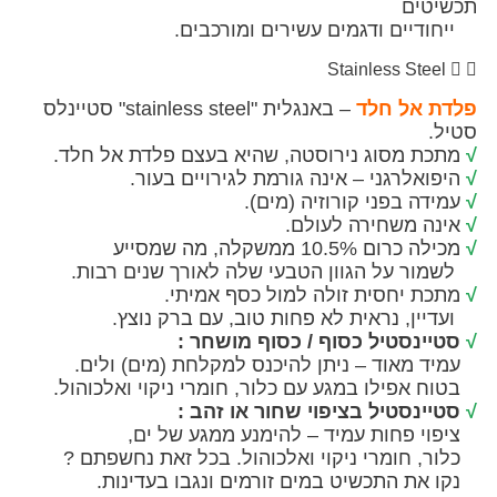
ים
יים ודגמים עשירים ומורכבים.
Stainless Ste
אל חלד
– באנגלית "stainless steel" סטיינלס
ת מסוג נירוסטה, שהיא בעצם פלדת אל חלד.
לרגני – אינה גורמת לגירויים בעור.
ה בפני קורוזיה (מים).
 משחירה לעולם.
10.5 ממשקלה, מה שמסייע
 על הגוון הטבעי שלה לאורך שנים רבות.
 יחסית זולה למול כסף אמיתי.
ן, נראית לא פחות טוב, עם ברק נוצץ.
נסטיל כסוף / כסוף מושחר :
מאוד – ניתן להיכנס למקלחת (מים) ולים.
פילו במגע עם כלור, חומרי ניקוי ואלכוהול.
נסטיל בציפוי שחור או זהב :
 פחות עמיד – להימנע ממגע של ים,
 חומרי ניקוי ואלכוהול. בכל זאת נחשפתם ?
ת התכשיט במים זורמים ונגבו בעדינות.