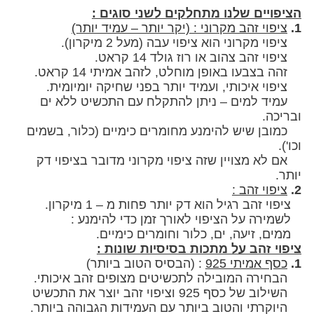
יים שלנו מתחלקים לשני סוגים :
וי זהב מקרוני : (יקר יותר – עמיד יותר)
י מקרוני הוא ציפוי עבה (מעל 2 מיקרון).
הב צהוב או רוז גולד 14 קראט.
בעו באופן מוחלט, לזהב אמיתי 14 קראט.
איכותי, ועמיד יותר בפני שחיקה יומיומית.
ד למים – ניתן להתקלח עם התכשיט ללא ים
ה.
 שיש להימנע מחומרים כימיים (כלור, בשמים
 מצויין שזה ציפוי מקרוני מדובר בציפוי דק
י זהב :
הב רגיל הוא דק יותר פחות מ – 1 מיקרון.
ה על הציפוי לאורך זמן כדי להימנע :
זיעה, ים, כלור וחומרים כימיים.
 זהב על מתכות בסיסיות שונות :
אמיתי 925
:
(הבסיס הטוב ביותר)
רה המובילה לתכשיטים מצופים זהב איכותי.
ל כסף 925 וציפוי זהב יוצר את התכשיט
תי והטוב ביותר עם העמידות הגבוהה ביותר.