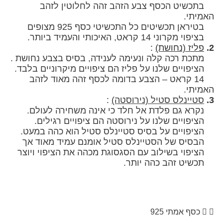
ט הכסף צבע הזהב זהה לחלוטין לזהב
י.
 תכשיטים כל התכשיטי כסף 925 מצופים
1 קראט, האיכותי והעמיד ביותר.
ז (נחושת)
:
 רכה קלה ונעימה לענידה, בסיס בצבע נחושת .
פויים שלנו על פליז הם ציפויים מיקרוניים בלבד.
1 קראט – הצבע בדומה לכסף זהה מאוד לזהב
י.
ינלס סטיל (נירוסטה)
:
 גם פלדת אל חלד כי אינה משחירה לעולם.
ים שלנו על נירוסטה הם ציפויים רגילים.
פויים על בסיס סטיינלס סטיל הוא כהה במעט.
 של הסטיינלס סטיל אומנם עמיד מאוד אך
י בשילוב עם הסגסוגת מכהה את הציפוי ויוצר
 זהב כהה יותר.
 אמתי 925