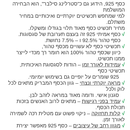
כסף 925, הידוע גם כ"סטרלינג סילבר", הוא הבחירה
למת
מחפש תכשיטים יוקרתיים ואיכותיים במחיר
ם.
תכשיט כסף מאוד תלוי בגודלו ומשקלו.
זה בעצם תערובת של סגסוגות.
 ו – 7.5% נחושת.
טי כסף לא עשויים מכסף טהור,
כיוון שכסף טהור 100% הוא חומר רך מכדי לייצר
תכשיט.
ות לאורך זמן
– הודות לסגסוגת האיכותית,
י כסף
 יוקרתי ונצחי
– גוון הכסף המבריק מתאים לכל
כל
 אישי. ודומה מאוד במראה לזהב לבן.
 בפני רגישות
– מתאים לרוב האנשים בזכות
 הכסף.
ת תחזוקה
– ניקוי פשוט עם מטלית רכה לשמירה
זמן.
ן רחב של עיצובים
– כסף 925 מאפשר יצירת