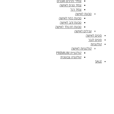
צמידי פנינים ואבנים
צמיד טניס לאישה
צמיד רגל
טבעת לאישה
טבעת כסף לאישה
טבעת זהב לאישה
טבעת רוז גולד לאישה
עגילים לאישה
סטים לאישה
סטים לגבר
קולקציות
קולקציות לאישה
קולקציית PREMIUM
קולקציה צבעונית
SALE