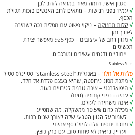
סגנון אישי. ודומה מאוד במראה לזהב לבן.
√
עמיד בפני רגישות
– מתאים לרוב האנשים בזכות תכולת
הכסף.
√
קלות תחזוקה
– ניקוי פשוט עם מטלית רכה לשמירה
לאורך זמן.
√
מגוון רחב של עיצובים
– כסף 925 מאפשר יצירת
תכשיטים
ייחודיים ודגמים עשירים ומורכבים.
Stainless Steel
פלדת אל חלד
– באנגלית "stainless steel" סטיינלס סטיל.
√
מתכת מסוג נירוסטה, שהיא בעצם פלדת אל חלד.
√
היפואלרגני – אינה גורמת לגירויים בעור.
√
עמידה בפני קורוזיה (מים).
√
אינה משחירה לעולם.
√
מכילה כרום 10.5% ממשקלה, מה שמסייע
לשמור על הגוון הטבעי שלה לאורך שנים רבות.
√
מתכת יחסית זולה למול כסף אמיתי.
ועדיין, נראית לא פחות טוב, עם ברק נוצץ.