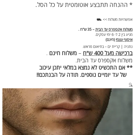
גולד
* ההנחה תתבצע אוטומטית על כל הסל.
עבה
אפשרויות משלוח >> ⛟
משלוח אקספרס עד הבית
– 35 ש"ח .
מגיע בין 2 ל- 6 ימי עסקים.
איסוף עצמי
(חינם)
נתניה | קריית ים – בתיאום מראש.
ברכישה מעל 400 ש"ח
–
משלוח חינם
.
משלוח אקספרס עד הבית.
** אם התכשיט לא נמצא במלאי יתכן עיכוב
של עד יומיים נוספים. תודה על הבנתכם!!
🔍