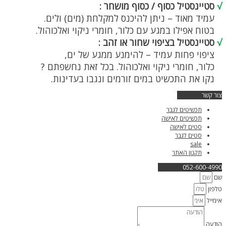
√
סטיינסטיל כסוף / כסוף מושחר :
עמיד מאוד – ניתן להיכנס למקלחת (מים) ולים.
בטוח אפילו במגע עם כלור, חומרי ניקוי ואלכוהול.
√
סטיינסטיל בציפוי שחור או זהב :
ציפוי פחות עמיד – להימנע ממגע של ים,
כלור, חומרי ניקוי ואלכוהול. בכל זאת נחשפתם ?
נקו את התכשיט במים זורמים ונגבו בעדינות.
צור קשר
תכשיטים לגבר
תכשיטים לאישה
סטים לאישה
סטים לגבר
sale
תקנון האתר
052-600-4990
שם
טלפון
אימייל
הודעה