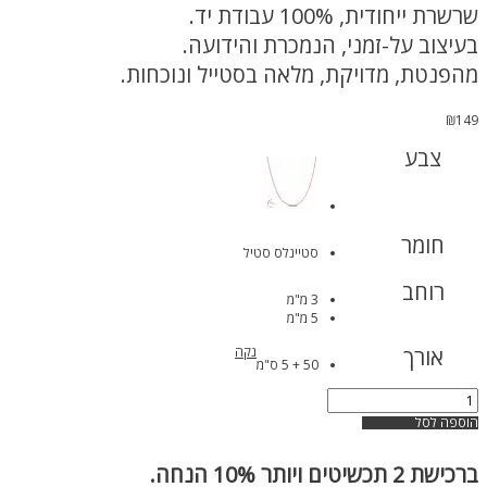
שרשרת ייחודית, 100% עבודת יד.
בעיצוב על-זמני, הנמכרת והידועה.
מהפנטת, מדויקת, מלאה בסטייל ונוכחות.
₪
149
צבע
חומר
סטיינלס סטיל
רוחב
3 מ"מ
5 מ"מ
אורך
נקה
50 + 5 ס"מ
כמות
של
הוספה לסל
שרשרת
חבל
ברכישת
2 תכשיטים ויותר 10% הנחה.
רוז