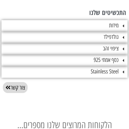
טים שלנו
ות
דפילד
וי זהב
אמתי 925
Stainless St
צור קשר
הלקוחות המרוצים שלנו מספרים...