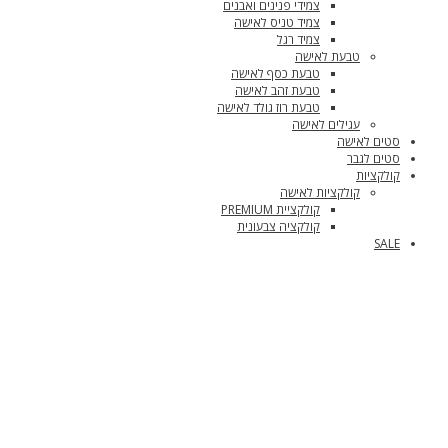
צמידי פנינים ואבנים
צמיד טניס לאישה
צמיד רגל
טבעת לאישה
טבעת כסף לאישה
טבעת זהב לאישה
טבעת רוז גולד לאישה
עגילים לאישה
סטים לאישה
סטים לגבר
קולקציות
קולקציות לאישה
קולקציית PREMIUM
קולקציה צבעונית
SALE