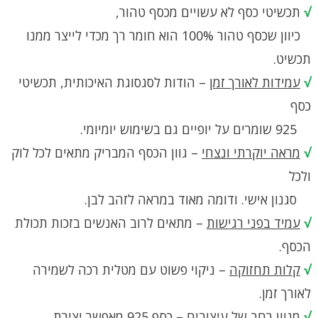
√
תכשיטי כסף לא עשויים מכסף טהור,
כיוון שכסף טהור 100% הוא חומר רך מכדי לייצר ממנו
תכשיט.
√
עמידות לאורך זמן
– הודות לסגסוגת האיכותית, תכשיטי
כסף
925 שומרים על יופיים גם בשימוש יומיומי.
√
מראה יוקרתי ונצחי
– גוון הכסף המבריק מתאים לכל לוק
ולכל
סגנון אישי. ודומה מאוד במראה לזהב לבן.
√
עמיד בפני רגישות
– מתאים לרוב האנשים בזכות תכולת
הכסף.
√
קלות תחזוקה
– ניקוי פשוט עם מטלית רכה לשמירה
לאורך זמן.
√
מגוון רחב של עיצובים
– כסף 925 מאפשר יצירת