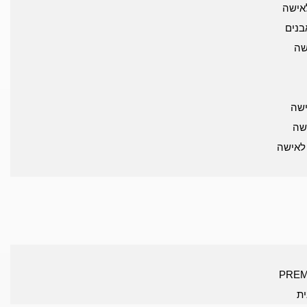
לאישה
בנים
שה
שה
שה
 לאישה
ית