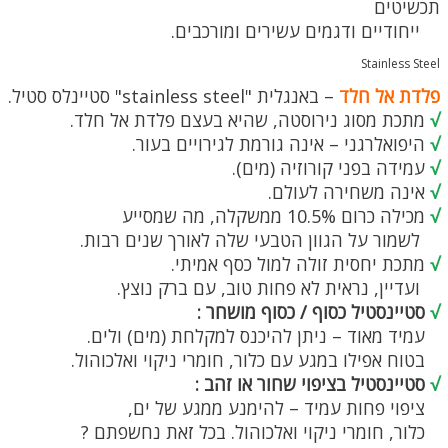
תכשיטים
ייחודיים ודגמים עשירים ומורכבים.
Stainless Steel
פלדת אל חלד
– באנגלית "stainless steel" סטיינלס סטיל.
√
מתכת מסוג נירוסטה, שהיא בעצם פלדת אל חלד.
√
היפואלרגני – אינה גורמת לגירויים בעור.
√
עמידה בפני קורוזיה (מים).
√
אינה משחירה לעולם.
√
מכילה כרום 10.5% ממשקלה, מה שמסייע
לשמור על הגוון הטבעי שלה לאורך שנים רבות.
√
מתכת יחסית זולה למול כסף אמיתי.
ועדיין, נראית לא פחות טוב, עם ברק נוצץ.
√
סטיינסטיל כסוף / כסוף מושחר :
עמיד מאוד – ניתן להיכנס למקלחת (מים) ולים.
בטוח אפילו במגע עם כלור, חומרי ניקוי ואלכוהול.
√
סטיינסטיל בציפוי שחור או זהב :
ציפוי פחות עמיד – להימנע ממגע של ים,
כלור, חומרי ניקוי ואלכוהול. בכל זאת נחשפתם ?