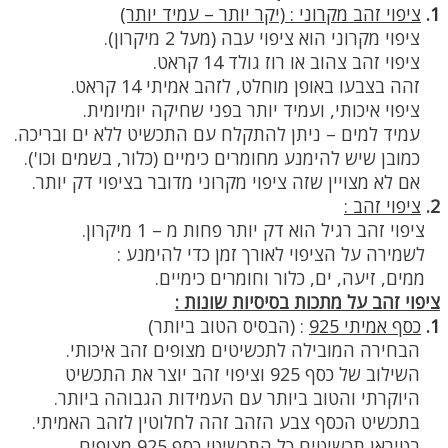
1.
ציפוי זהב מקרוני : (יקר יותר – עמיד יותר)
ציפוי מקרוני הוא ציפוי עבה (מעל 2 מיקרון).
ציפוי זהב צהוב או רוז גולד 14 קראט.
זהה בצבעו באופן מוחלט, לזהב אמיתי 14 קראט.
ציפוי איכותי, ועמיד יותר בפני שחיקה יומיומית.
עמיד למים – ניתן להתקלח עם התכשיט ללא ים ובריכה.
כמובן שיש להימנע מחומרים כימיים (כלור, בשמים וכו').
אם לא מצויין שזה ציפוי מקרוני מדובר בציפוי דק יותר.
2.
ציפוי זהב :
ציפוי זהב רגיל הוא דק יותר פחות מ – 1 מיקרון.
לשמירה על הציפוי לאורך זמן כדי להימנע :
ממים, זיעה, ים, כלור וחומרים כימיים.
ציפוי זהב על מתכות בסיסיות שונות :
1.
כסף אמיתי 925
:
(הבסיס הטוב ביותר)
הבחירה המובילה לתכשיטים מצופים זהב איכותי.
השילוב של כסף 925 וציפוי זהב יוצר את התכשיט
היוקרתי והטוב ביותר עם העמידות הגבוהה ביותר.
בתכשיט הכסף צבע הזהב זהה לחלוטין לזהב האמיתי.
בטיראן תכשיטים כל התכשיטי כסף 925 מצופים