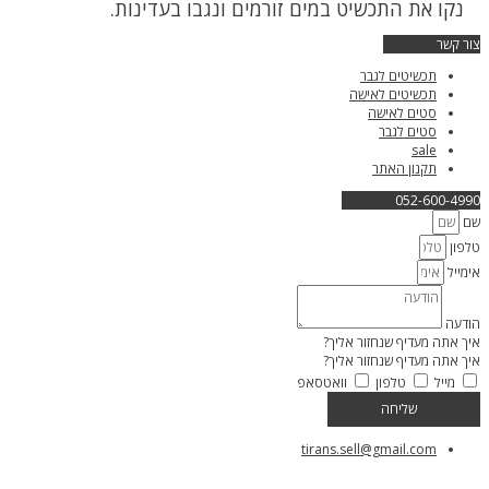
נקו את התכשיט במים זורמים ונגבו בעדינות.
צור קשר
תכשיטים לגבר
תכשיטים לאישה
סטים לאישה
סטים לגבר
sale
תקנון האתר
052-600-4990
שם
טלפון
אימייל
הודעה
איך אתה מעדיף שנחזור אליך?
איך אתה מעדיף שנחזור אליך?
מייל
טלפון
וואטסאפ
שליחה
tirans.sell@gmail.com