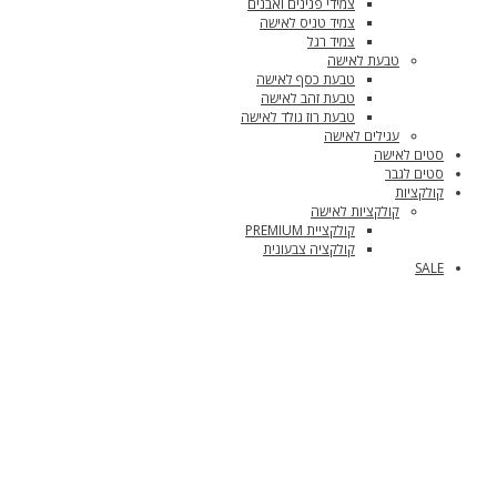
צמידי פנינים ואבנים
צמיד טניס לאישה
צמיד רגל
טבעת לאישה
טבעת כסף לאישה
טבעת זהב לאישה
טבעת רוז גולד לאישה
עגילים לאישה
סטים לאישה
סטים לגבר
קולקציות
קולקציות לאישה
קולקציית PREMIUM
קולקציה צבעונית
SALE