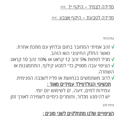
האפשרויות
בעמוד
מדידה לצמיד – היקף יד >>
המוצר
מדידה לטבעת – היקף אצבע >>
גולדפילד
√
זהב אמיתי המחובר בחום ובלחץ עם מתכת אחרת.
כאשר החלק החיצוני הוא הזהב.
√
מכיל לפחות 5% זהב 12 קראט או 10% זהב 10 קראט.
√
הציפוי עבה מספיק כדי למנוע קילוף, התחמצנות או
השחרה.
√
לרוב משתמשים בנחושת או פליז לשכבה הפנימית.
תכשיטי הגולדפילד עמידים מאוד :
עמידות למים, זיעה, ים לשימוש יום יומי.
יש להימנע מכלור, וחומרים כימיים לשמירה לאורך זמן.
ציפוי זהב
הציפויים שלנו מתחלקים לשני סוגים :