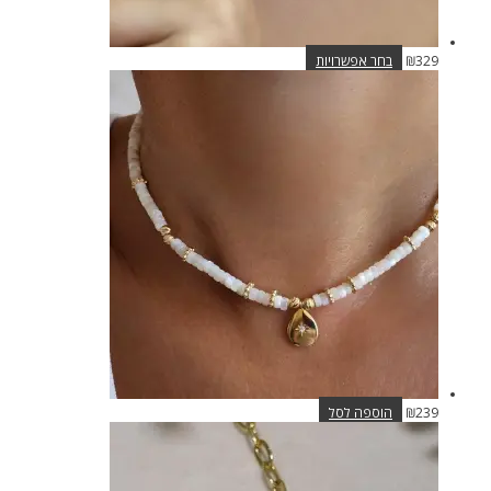
למוצר
329
₪
בחר אפשרויות
זה
יש
מספר
סוגים.
ניתן
לבחור
את
האפשרויות
בעמוד
המוצר
239
₪
הוספה לסל