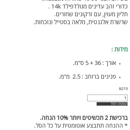
כדורי זהב עדינים מגולדפילד 14k .
תליון מעוין, עם זרקונים שחורים.
שרשרת אלגנטית, מלאה בסטייל ונוכחות.
שרשרת גורמט לאישה
מידות :
אורך : 36 + 5 ס"מ.
פנינים ברוחב : 2.5 מ"מ.
₪
219
כמות
של
הוספה לסל
שרשרת
פנינים
ברכישת
2 תכשיטים ויותר 10% הנחה.
ואבני
ספינל
* ההנחה תתבצע אוטומטית על כל הסל.