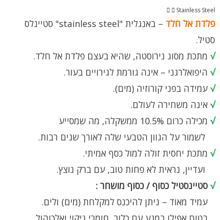
Stainless Steel
פלדת אל חלד
– באנגלית "stainless steel" סטיינלס
סטיל.
√
מתכת מסוג נירוסטה, שהיא בעצם פלדת אל חלד.
√
היפואלרגני – אינה גורמת לגירויים בעור.
√
עמידה בפני קורוזיה (מים).
√
אינה משחירה לעולם.
√
מכילה כרום 10.5% ממשקלה, מה שמסייע
לשמור על הגוון הטבעי שלה לאורך שנים רבות.
√
מתכת יחסית זולה למול כסף אמיתי.
ועדיין, נראית לא פחות טוב, עם ברק נוצץ.
√
סטיינסטיל כסוף / כסוף מושחר :
עמיד מאוד – ניתן להיכנס למקלחת (מים) ולים.
בטוח אפילו במגע עם כלור, חומרי ניקוי ואלכוהול.