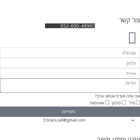
צור קשר
052-600-4990
איך אתה מעדיף שנחזור אליך?
מייל
טלפון
וואטסאפ
שליחה
tirans.sell@gmail.com
עזרה ומידע חשוב