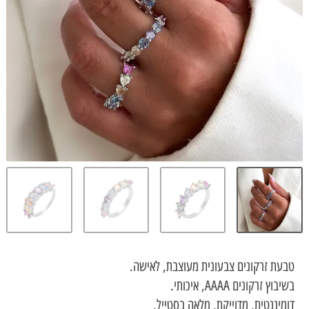
זרקונים צבעונית מעוצבת, לאישה.
ונים AAAA, איכותי.
נטית, מדוייקת, מלאה בסטייל.