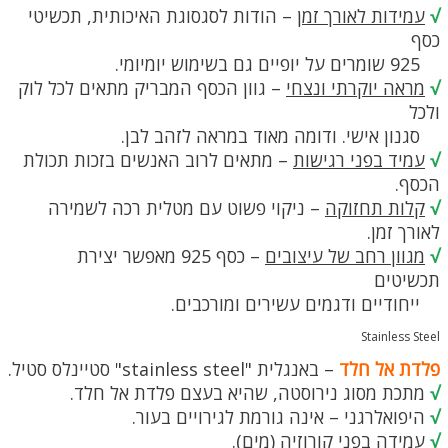
√
עמידות לאורך זמן
– הודות לסגסוגת האיכותית, תכשיטי
כסף
925 שומרים על יופיים גם בשימוש יומיומי.
√
מראה יוקרתי ונצחי
– גוון הכסף המבריק מתאים לכל לוק
ולכל
סגנון אישי. ודומה מאוד במראה לזהב לבן.
√
עמיד בפני רגישות
– מתאים לרוב האנשים בזכות תכולת
הכסף.
√
קלות תחזוקה
– ניקוי פשוט עם מטלית רכה לשמירה
לאורך זמן.
√
מגוון רחב של עיצובים
– כסף 925 מאפשר יצירת
תכשיטים
ייחודיים ודגמים עשירים ומורכבים.
Stainless Steel
פלדת אל חלד
– באנגלית "stainless steel" סטיינלס סטיל.
√
מתכת מסוג נירוסטה, שהיא בעצם פלדת אל חלד.
√
היפואלרגני – אינה גורמת לגירויים בעור.
√
עמידה בפני קורוזיה (מים).