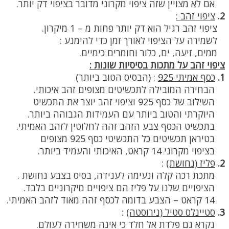
אם לא מצויין שזה ציפוי מקרוני מדובר בציפוי דק יותר.
2.
ציפוי זהב :
ציפוי זהב רגיל הוא דק יותר פחות מ – 1 מיקרון.
לשמירה על הציפוי לאורך זמן כדי להימנע :
ממים, זיעה, ים, כלור וחומרים כימיים.
ציפוי זהב על מתכות בסיסיות שונות :
1.
כסף אמיתי 925
:
(הבסיס הטוב ביותר)
הבחירה המובילה לתכשיטים מצופים זהב איכותי.
השילוב של כסף 925 וציפוי זהב יוצר את התכשיט
היוקרתי והטוב ביותר עם העמידות הגבוהה ביותר.
בתכשיט הכסף צבע הזהב זהה לחלוטין לזהב האמיתי.
בטיראן תכשיטים כל התכשיטי כסף 925 מצופים
בציפוי מקרוני 14 קראט, האיכותי והעמיד ביותר.
2.
פליז (נחושת)
:
מתכת רכה קלה ונעימה לענידה, בסיס בצבע נחושת .
הציפויים שלנו על פליז הם ציפויים מיקרוניים בלבד.
14 קראט – הצבע בדומה לכסף זהה מאוד לזהב האמיתי.
3.
סטיינלס סטיל (נירוסטה)
:
נקרא גם פלדת אל חלד כי אינה משחירה לעולם.