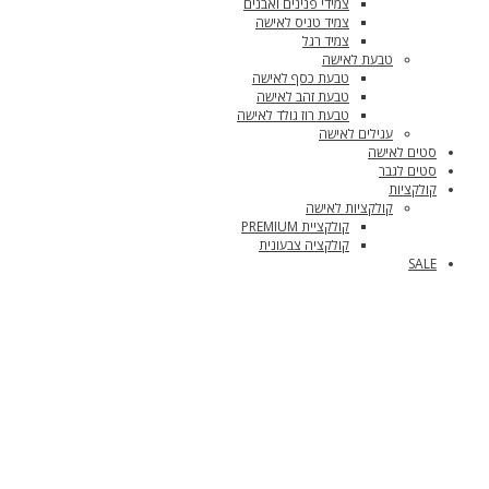
צמידי פנינים ואבנים
צמיד טניס לאישה
צמיד רגל
טבעת לאישה
טבעת כסף לאישה
טבעת זהב לאישה
טבעת רוז גולד לאישה
עגילים לאישה
סטים לאישה
סטים לגבר
קולקציות
קולקציות לאישה
קולקציית PREMIUM
קולקציה צבעונית
SALE