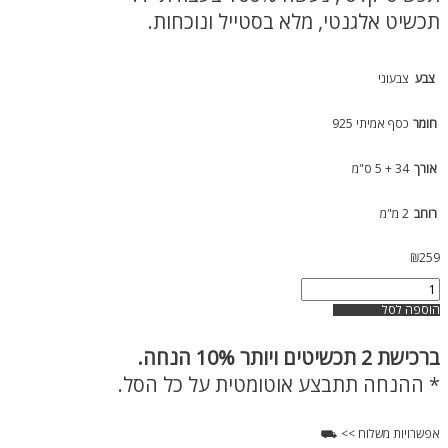
תכשיט אלגנטי, מלא בסטייל ונוכחות.
לאישה
צבע
צבעוני
חומר
כסף אמיתי 925
אורך
34 + 5 ס"מ
רוחב
2 מ"מ
₪
259
כמות
של
הוספה לסל
שרשרת
טניס
ברכישת
2 תכשיטים ויותר 10% הנחה.
צבעונית
2
* ההנחה תתבצע אוטומטית על כל הסל.
מ"מ
אפשרויות משלוח >> ⛟