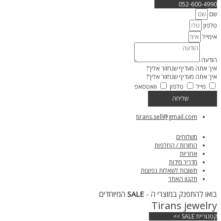
052-600-4990
שם
טלפון
אימייל
הודעה
איך אתה מעדיף שנחזור אליך?
איך אתה מעדיף שנחזור אליך?
מייל
טלפון
וואטסאפ
שליחה
tirans.sell@gmail.com
משלוחים
החזרות / החלפות
אחריות
מדריך מידות
תשובות לשאלות נפוצות
תקנון האתר
בואו להתפנק במוצרי ה -
SALE
המיוחדים
Tirans jewelry
קטגוריית SALE >>