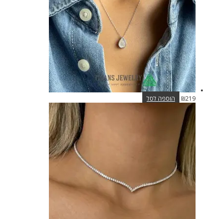
האפשרויות
בעמוד
המוצר
219
₪
הוספה לסל