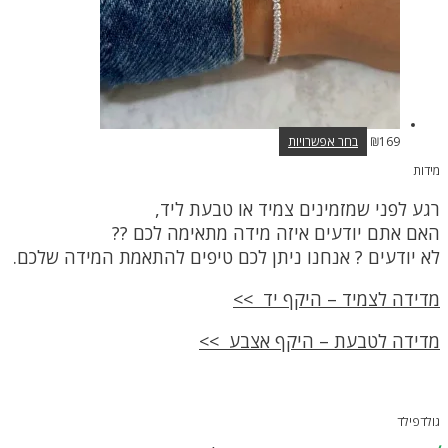
למוצר
169
₪
בחר אפשרויות
זה
מידות
יש
מספר
רגע לפני שמזמינים צמיד או טבעת ליד,
סוגים.
ניתן
האם אתם יודעים איזה מידה מתאימה לכם ??
לבחור
לא יודעים ? אנחנו ניתן לכם טיפים להתאמת המידה שלכם.
את
האפשרויות
בעמוד
מדידה לצמיד – היקף יד >>
המוצר
מדידה לטבעת – היקף אצבע >>
גולדפילד