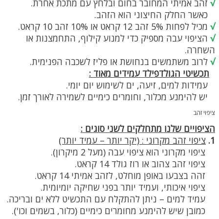
√
זהב אמיתי המחובר בחום ובלחץ עם מתכת אחרת.
כאשר החלק החיצוני הוא הזהב.
√
מכיל לפחות 5% זהב 12 קראט או 10% זהב 10 קראט.
√
הציפוי עבה מספיק כדי למנוע קילוף, התחמצנות או
השחרה.
√
לרוב משתמשים בנחושת או פליז לשכבה הפנימית.
תכשיטי הגולדפילד עמידים מאוד :
עמידות למים, זיעה, ים לשימוש יום יומי.
יש להימנע מכלור, וחומרים כימיים לשמירה לאורך זמן.
ציפוי זהב
הציפויים שלנו מתחלקים לשני סוגים :
1.
ציפוי זהב מקרוני : (יקר יותר – עמיד יותר)
ציפוי מקרוני הוא ציפוי עבה (מעל 2 מיקרון).
ציפוי זהב צהוב או רוז גולד 14 קראט.
זהה בצבעו באופן מוחלט, לזהב אמיתי 14 קראט.
ציפוי איכותי, ועמיד יותר בפני שחיקה יומיומית.
עמיד למים – ניתן להתקלח עם התכשיט ללא ים ובריכה.
כמובן שיש להימנע מחומרים כימיים (כלור, בשמים וכו').