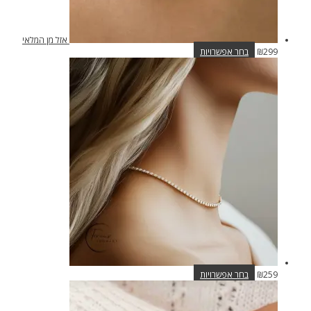
אזל מן המלאי
למוצר
299
₪
בחר אפשרויות
זה
יש
מספר
סוגים.
ניתן
לבחור
את
האפשרויות
בעמוד
המוצר
למוצר
259
₪
בחר אפשרויות
זה
יש
מספר