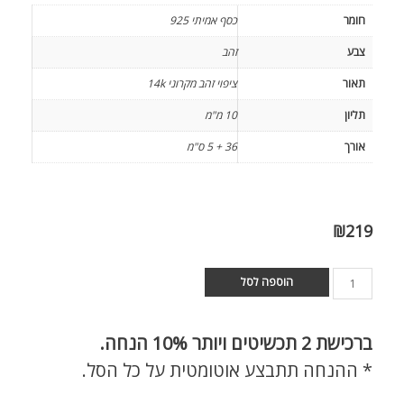
חומר
כסף אמיתי 925
צבע
זהב
תאור
ציפוי זהב מקרוני 14k
תליון
10 מ"מ
אורך
36 + 5 ס"מ
₪
219
הוספה לסל
ברכישת
2 תכשיטים ויותר 10% הנחה.
* ההנחה תתבצע אוטומטית על כל הסל.