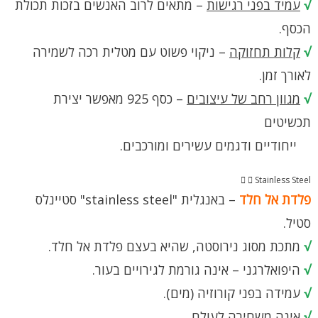
√
עמיד בפני רגישות
– מתאים לרוב האנשים בזכות תכולת
הכסף.
√
קלות תחזוקה
– ניקוי פשוט עם מטלית רכה לשמירה
לאורך זמן.
√
מגוון רחב של עיצובים
– כסף 925 מאפשר יצירת
תכשיטים
ייחודיים ודגמים עשירים ומורכבים.
Stainless Steel
פלדת אל חלד
– באנגלית "stainless steel" סטיינלס
סטיל.
√
מתכת מסוג נירוסטה, שהיא בעצם פלדת אל חלד.
√
היפואלרגני – אינה גורמת לגירויים בעור.
√
עמידה בפני קורוזיה (מים).
√
אינה משחירה לעולם.