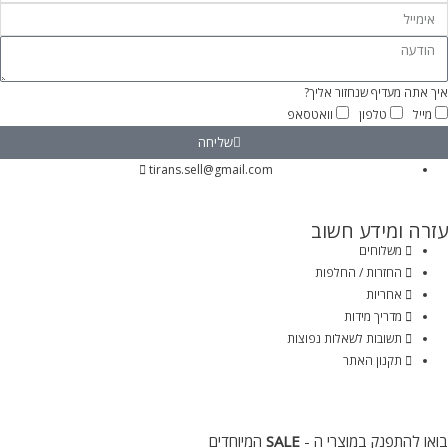
איך אתה מעדיף שנחזור אליך?
מייל
טלפון
וואטסאפ
שליחה
tirans.sell@gmail.com
עזרה ומידע חשוב
משלוחים
החזרות / החלפות
אחריות
מדריך מידות
תשובות לשאלות נפוצות
תקנון האתר
בואו להתפנק במוצרי ה -
SALE
המיוחדים