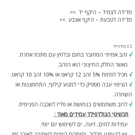
מדידה לצמיד – היקף יד >>
מדידה לטבעת – היקף אצבע >>
גולדפילד
√
זהב אמיתי המחובר בחום ובלחץ עם מתכת אחרת.
כאשר החלק החיצוני הוא הזהב.
√
מכיל לפחות 5% זהב 12 קראט או 10% זהב 10 קראט.
√
הציפוי עבה מספיק כדי למנוע קילוף, התחמצנות או
השחרה.
√
לרוב משתמשים בנחושת או פליז לשכבה הפנימית.
תכשיטי הגולדפילד עמידים מאוד :
עמידות למים, זיעה, ים לשימוש יום יומי.
יש להימנע מכלור, וחומרים כימיים לשמירה לאורך זמן.