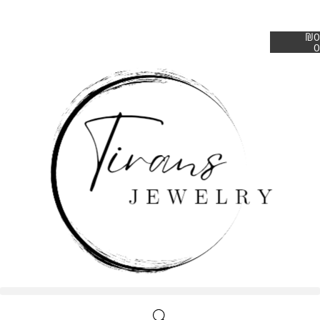
₪
0
0