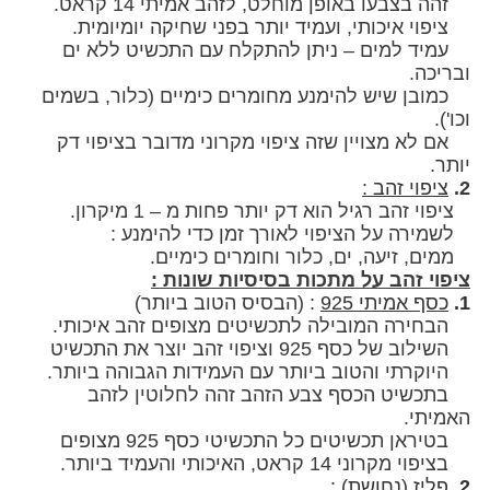
בעו באופן מוחלט, לזהב אמיתי 14 קראט.
איכותי, ועמיד יותר בפני שחיקה יומיומית.
ד למים – ניתן להתקלח עם התכשיט ללא ים
ה.
 שיש להימנע מחומרים כימיים (כלור, בשמים
 מצויין שזה ציפוי מקרוני מדובר בציפוי דק
י זהב :
הב רגיל הוא דק יותר פחות מ – 1 מיקרון.
ה על הציפוי לאורך זמן כדי להימנע :
זיעה, ים, כלור וחומרים כימיים.
 זהב על מתכות בסיסיות שונות :
אמיתי 925
:
(הבסיס הטוב ביותר)
רה המובילה לתכשיטים מצופים זהב איכותי.
ל כסף 925 וציפוי זהב יוצר את התכשיט
תי והטוב ביותר עם העמידות הגבוהה ביותר.
ט הכסף צבע הזהב זהה לחלוטין לזהב
י.
 תכשיטים כל התכשיטי כסף 925 מצופים
1 קראט, האיכותי והעמיד ביותר.
ז (נחושת)
: