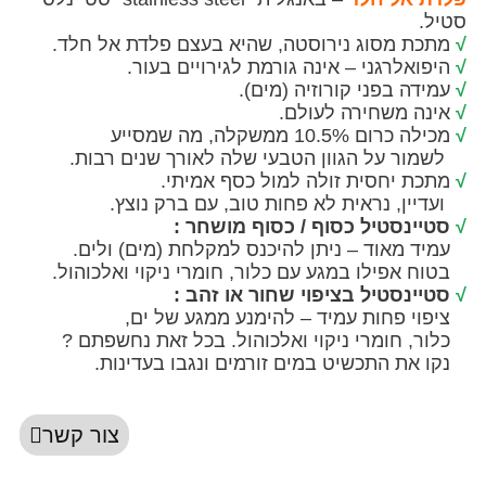
ת מסוג נירוסטה, שהיא בעצם פלדת אל חלד.
לרגני – אינה גורמת לגירויים בעור.
ה בפני קורוזיה (מים).
 משחירה לעולם.
10.5 ממשקלה, מה שמסייע
 על הגוון הטבעי שלה לאורך שנים רבות.
 יחסית זולה למול כסף אמיתי.
ן, נראית לא פחות טוב, עם ברק נוצץ.
נסטיל כסוף / כסוף מושחר :
מאוד – ניתן להיכנס למקלחת (מים) ולים.
פילו במגע עם כלור, חומרי ניקוי ואלכוהול.
נסטיל בציפוי שחור או זהב :
 פחות עמיד – להימנע ממגע של ים,
 חומרי ניקוי ואלכוהול. בכל זאת נחשפתם ?
ת התכשיט במים זורמים ונגבו בעדינות.
צור קשר