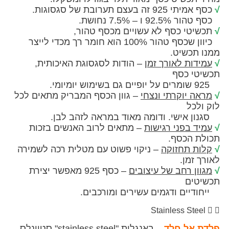
זה בעצם תערובת של סגסוגות.
 ו – 7.5% נחושת.
טי כסף לא עשויים מכסף טהור,
כיוון שכסף טהור 100% הוא חומר רך מכדי לייצר
תכשיט.
ות לאורך זמן
– הודות לסגסוגת האיכותית,
י כסף
 יוקרתי ונצחי
– גוון הכסף המבריק מתאים לכל
כל
 אישי. ודומה מאוד במראה לזהב לבן.
 בפני רגישות
– מתאים לרוב האנשים בזכות
 הכסף.
ת תחזוקה
– ניקוי פשוט עם מטלית רכה לשמירה
זמן.
ן רחב של עיצובים
– כסף 925 מאפשר יצירת
ים
יים ודגמים עשירים ומורכבים.
Stainless Ste
אל חלד
– באנגלית "stainless steel" סטיינלס