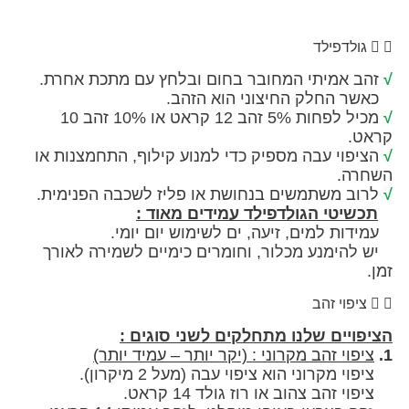
לדפילד
אמיתי המחובר בחום ובלחץ עם מתכת אחרת.
החלק החיצוני הוא הזהב.
מכיל לפחות 5% זהב 12 קראט או 10% זהב 10
וי עבה מספיק כדי למנוע קילוף, התחמצנות או
.
 משתמשים בנחושת או פליז לשכבה הפנימית.
יטי הגולדפילד עמידים מאוד :
 למים, זיעה, ים לשימוש יום יומי.
ימנע מכלור, וחומרים כימיים לשמירה לאורך
וי זהב
יים שלנו מתחלקים לשני סוגים :
וי זהב מקרוני : (יקר יותר – עמיד יותר)
י מקרוני הוא ציפוי עבה (מעל 2 מיקרון).
הב צהוב או רוז גולד 14 קראט.