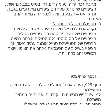
 רכה קלה ונעימה לענידה, בסיס בצבע נחושת .
פויים שלנו על פליז הם ציפויים מיקרוניים בלבד.
1 קראט – הצבע בדומה לכסף זהה מאוד לזהב
י.
ינלס סטיל (נירוסטה)
:
 גם פלדת אל חלד כי אינה משחירה לעולם.
ים שלנו על נירוסטה הם ציפויים רגילים.
פויים על בסיס סטיינלס סטיל הוא כהה במעט.
 של הסטיינלס סטיל אומנם עמיד מאוד אך
י בשילוב עם הסגסוגת מכהה את הציפוי ויוצר
 זהב כהה יותר.
 אמתי 925
כסף 925, הידוע גם כ"סטרלינג סילבר", הוא הבחירה
למת
מחפש תכשיטים יוקרתיים ואיכותיים במחיר
ם.
תכשיט כסף מאוד תלוי בגודלו ומשקלו.