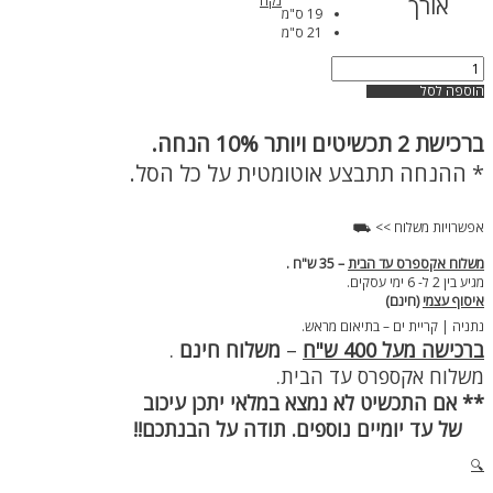
אורך
נקה
19 ס"מ
21 ס"מ
כמות
של
הוספה לסל
צמיד
חוליות
ברכישת
2 תכשיטים ויותר 10% הנחה.
כסף
מעוצב
* ההנחה תתבצע אוטומטית על כל הסל.
כפול
אפשרויות משלוח >> ⛟
משלוח אקספרס עד הבית
– 35 ש"ח .
מגיע בין 2 ל- 6 ימי עסקים.
איסוף עצמי
(חינם)
נתניה | קריית ים – בתיאום מראש.
ברכישה מעל 400 ש"ח
–
משלוח חינם
.
משלוח אקספרס עד הבית.
** אם התכשיט לא נמצא במלאי יתכן עיכוב
של עד יומיים נוספים. תודה על הבנתכם!!
🔍