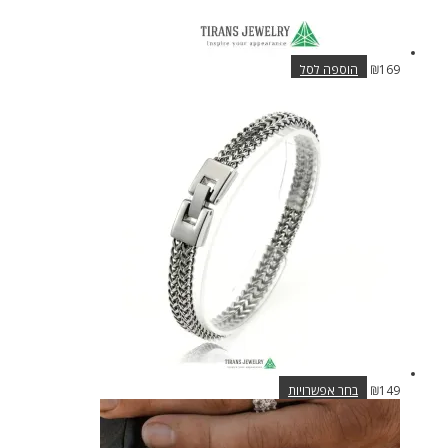
169
₪
הוספה לסל
למוצר
149
₪
בחר אפשרויות
זה
יש
מספר