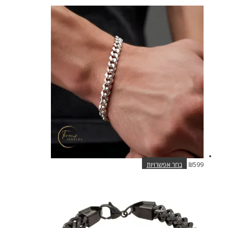
למוצר
599
₪
בחר אפשרויות
זה
יש
מספר
סוגים.
ניתן
לבחור
את