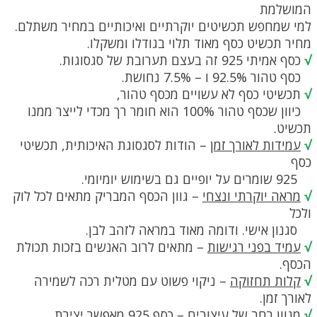
המושלמת
למי שמחפש תכשיטים יוקרתיים ואיכותיים במחיר משתלם.
מחיר תכשיט כסף מאוד תלוי בגודלו ומשקלו.
√
כסף אמיתי 925 זה בעצם תערובת של סגסוגות.
כסף טהור 92.5% ו – 7.5% נחושת.
√
תכשיטי כסף לא עשויים מכסף טהור,
כיוון שכסף טהור 100% הוא חומר רך מכדי לייצר ממנו
תכשיט.
√
עמידות לאורך זמן
– הודות לסגסוגת האיכותית, תכשיטי
כסף
925 שומרים על יופיים גם בשימוש יומיומי.
√
מראה יוקרתי ונצחי
– גוון הכסף המבריק מתאים לכל לוק
ולכל
סגנון אישי. ודומה מאוד במראה לזהב לבן.
√
עמיד בפני רגישות
– מתאים לרוב האנשים בזכות תכולת
הכסף.
√
קלות תחזוקה
– ניקוי פשוט עם מטלית רכה לשמירה
לאורך זמן.
√
מגוון רחב של עיצובים
– כסף 925 מאפשר יצירת