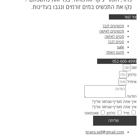
נקו את התכשיט במים זורמים ונגבו בעדינות.
צור קשר
תכשיטים לגבר
תכשיטים לאישה
סטים לאישה
סטים לגבר
sale
תקנון האתר
052-600-4990
שם
טלפון
אימייל
הודעה
איך אתה מעדיף שנחזור אליך?
איך אתה מעדיף שנחזור אליך?
מייל
טלפון
וואטסאפ
שליחה
tirans.sell@gmail.com