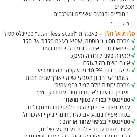
תכשיטים
ייחודיים ודגמים עשירים ומורכבים.
Stainless Steel
פלדת אל חלד
– באנגלית "stainless steel" סטיינלס סטיל.
√
מתכת מסוג נירוסטה, שהיא בעצם פלדת אל חלד.
√
היפואלרגני – אינה גורמת לגירויים בעור.
√
עמידה בפני קורוזיה (מים).
√
אינה משחירה לעולם.
√
מכילה כרום 10.5% ממשקלה, מה שמסייע
לשמור על הגוון הטבעי שלה לאורך שנים רבות.
√
מתכת יחסית זולה למול כסף אמיתי.
ועדיין, נראית לא פחות טוב, עם ברק נוצץ.
√
סטיינסטיל כסוף / כסוף מושחר :
עמיד מאוד – ניתן להיכנס למקלחת (מים) ולים.
בטוח אפילו במגע עם כלור, חומרי ניקוי ואלכוהול.
√
סטיינסטיל בציפוי שחור או זהב :
ציפוי פחות עמיד – להימנע ממגע של ים,
כלור, חומרי ניקוי ואלכוהול. בכל זאת נחשפתם ?