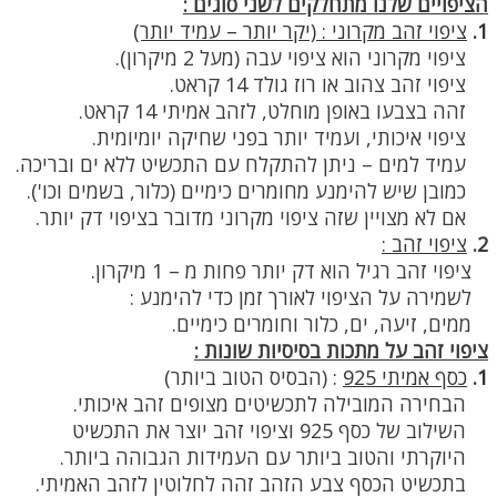
הציפויים שלנו מתחלקים לשני סוגים :
1.
ציפוי זהב מקרוני : (יקר יותר – עמיד יותר)
ציפוי מקרוני הוא ציפוי עבה (מעל 2 מיקרון).
ציפוי זהב צהוב או רוז גולד 14 קראט.
זהה בצבעו באופן מוחלט, לזהב אמיתי 14 קראט.
ציפוי איכותי, ועמיד יותר בפני שחיקה יומיומית.
עמיד למים – ניתן להתקלח עם התכשיט ללא ים ובריכה.
כמובן שיש להימנע מחומרים כימיים (כלור, בשמים וכו').
אם לא מצויין שזה ציפוי מקרוני מדובר בציפוי דק יותר.
2.
ציפוי זהב :
ציפוי זהב רגיל הוא דק יותר פחות מ – 1 מיקרון.
לשמירה על הציפוי לאורך זמן כדי להימנע :
ממים, זיעה, ים, כלור וחומרים כימיים.
ציפוי זהב על מתכות בסיסיות שונות :
1.
כסף אמיתי 925
:
(הבסיס הטוב ביותר)
הבחירה המובילה לתכשיטים מצופים זהב איכותי.
השילוב של כסף 925 וציפוי זהב יוצר את התכשיט
היוקרתי והטוב ביותר עם העמידות הגבוהה ביותר.
בתכשיט הכסף צבע הזהב זהה לחלוטין לזהב האמיתי.