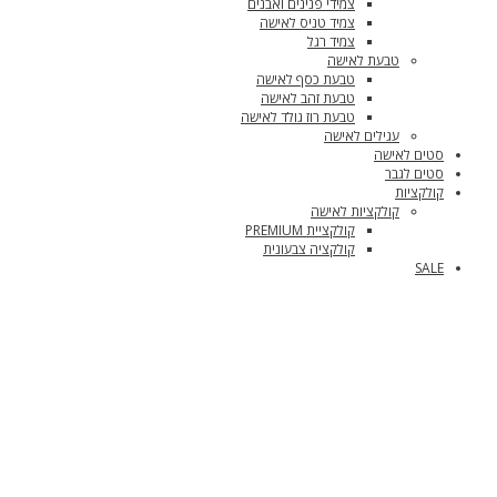
צמידי פנינים ואבנים
צמיד טניס לאישה
צמיד רגל
טבעת לאישה
טבעת כסף לאישה
טבעת זהב לאישה
טבעת רוז גולד לאישה
עגילים לאישה
סטים לאישה
סטים לגבר
קולקציות
קולקציות לאישה
קולקציית PREMIUM
קולקציה צבעונית
SALE