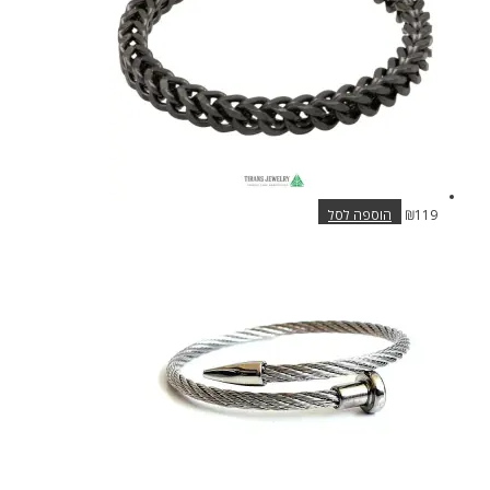
האפשרויות
בעמוד
המוצר
119
₪
הוספה לסל