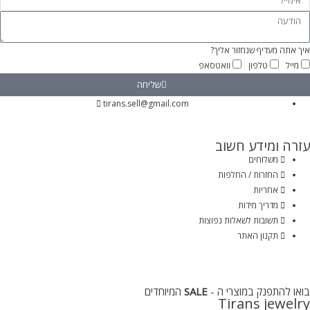
איך אתה מעדיף שנחזור אליך?
מייל
טלפון
וואטסאפ
שליחה
tirans.sell@gmail.com
עזרה ומידע חשוב
משלוחים
החזרות / החלפות
אחריות
מדריך מידות
תשובות לשאלות נפוצות
תקנון האתר
בואו להתפנק במוצרי ה -
SALE
המיוחדים
Tirans jewelry