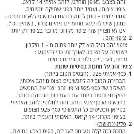
זהה בצבעו באופן מוחלט, לזהב אמיתי 14 קראט.
ציפוי איכותי, ועמיד יותר בפני שחיקה יומיומית.
עמיד למים – ניתן להתקלח עם התכשיט ללא ים ובריכה.
כמובן שיש להימנע מחומרים כימיים (כלור, בשמים וכו').
אם לא מצויין שזה ציפוי מקרוני מדובר בציפוי דק יותר.
2.
ציפוי זהב :
ציפוי זהב רגיל הוא דק יותר פחות מ – 1 מיקרון.
לשמירה על הציפוי לאורך זמן כדי להימנע :
ממים, זיעה, ים, כלור וחומרים כימיים.
ציפוי זהב על מתכות בסיסיות שונות :
1.
כסף אמיתי 925
:
(הבסיס הטוב ביותר)
הבחירה המובילה לתכשיטים מצופים זהב איכותי.
השילוב של כסף 925 וציפוי זהב יוצר את התכשיט
היוקרתי והטוב ביותר עם העמידות הגבוהה ביותר.
בתכשיט הכסף צבע הזהב זהה לחלוטין לזהב האמיתי.
בטיראן תכשיטים כל התכשיטי כסף 925 מצופים
בציפוי מקרוני 14 קראט, האיכותי והעמיד ביותר.
2.
פליז (נחושת)
:
מתכת רכה קלה ונעימה לענידה, בסיס בצבע נחושת .