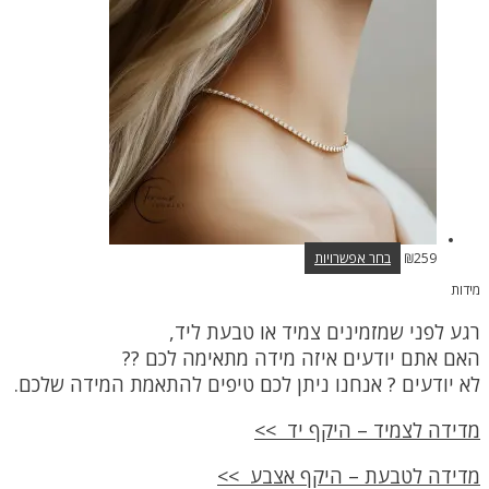
לבחור
את
האפשרויות
בעמוד
המוצר
למוצר
259
₪
בחר אפשרויות
זה
מידות
יש
מספר
רגע לפני שמזמינים צמיד או טבעת ליד,
סוגים.
ניתן
האם אתם יודעים איזה מידה מתאימה לכם ??
לבחור
לא יודעים ? אנחנו ניתן לכם טיפים להתאמת המידה שלכם.
את
האפשרויות
בעמוד
מדידה לצמיד – היקף יד >>
המוצר
מדידה לטבעת – היקף אצבע >>