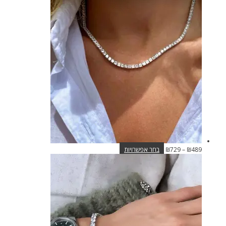
היה:
הוא:
יש
₪1,028.
₪889.
מספר
סוגים.
ניתן
לבחור
את
האפשרויות
בעמוד
המוצר
טווח
למוצר
489
₪
–
729
₪
בחר אפשרויות
מחירים:
זה
יש
עד
מספר
סוגים.
ניתן
לבחור
את
האפשרויות