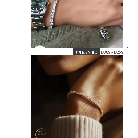
בעמוד
המוצר
טווח
למוצר
259
₪
–
389
₪
בחר אפשרויות
מחירים:
זה
יש
עד
מספר
סוגים.
ניתן
לבחור
את
האפשרויות
בעמוד
המוצר