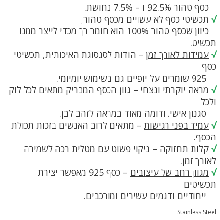
כסף טהור 92.5% ו – 7.5% נחושת.
√
תכשיטי כסף לא עשויים מכסף טהור,
כיוון שכסף טהור 100% הוא חומר רך מכדי לייצר ממנו
תכשיט.
√
עמידות לאורך זמן
– הודות לסגסוגת האיכותית, תכשיטי
כסף
925 שומרים על יופיים גם בשימוש יומיומי.
√
מראה יוקרתי ונצחי
– גוון הכסף המבריק מתאים לכל לוק
ולכל
סגנון אישי. ודומה מאוד במראה לזהב לבן.
√
עמיד בפני רגישות
– מתאים לרוב האנשים בזכות תכולת
הכסף.
√
קלות תחזוקה
– ניקוי פשוט עם מטלית רכה לשמירה
לאורך זמן.
√
מגוון רחב של עיצובים
– כסף 925 מאפשר יצירת
תכשיטים
ייחודיים ודגמים עשירים ומורכבים.
Stainless Steel