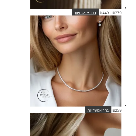
טווח
למוצר
279
₪
–
449
₪
בחר אפשרויות
מחירים:
זה
יש
עד
מספר
סוגים.
ניתן
לבחור
את
האפשרויות
בעמוד
המוצר
למוצר
259
₪
בחר אפשרויות
זה
יש
מספר
סוגים.
ניתן