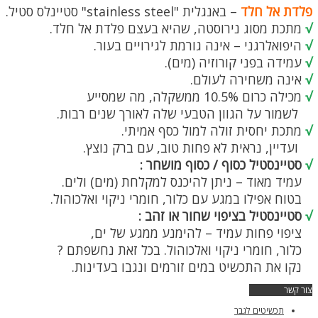
פלדת אל חלד
– באנגלית "stainless steel" סטיינלס סטיל.
√
מתכת מסוג נירוסטה, שהיא בעצם פלדת אל חלד.
√
היפואלרגני – אינה גורמת לגירויים בעור.
√
עמידה בפני קורוזיה (מים).
√
אינה משחירה לעולם.
√
מכילה כרום 10.5% ממשקלה, מה שמסייע
לשמור על הגוון הטבעי שלה לאורך שנים רבות.
√
מתכת יחסית זולה למול כסף אמיתי.
ועדיין, נראית לא פחות טוב, עם ברק נוצץ.
√
סטיינסטיל כסוף / כסוף מושחר :
עמיד מאוד – ניתן להיכנס למקלחת (מים) ולים.
בטוח אפילו במגע עם כלור, חומרי ניקוי ואלכוהול.
√
סטיינסטיל בציפוי שחור או זהב :
ציפוי פחות עמיד – להימנע ממגע של ים,
כלור, חומרי ניקוי ואלכוהול. בכל זאת נחשפתם ?
נקו את התכשיט במים זורמים ונגבו בעדינות.
צור קשר
תכשיטים לגבר