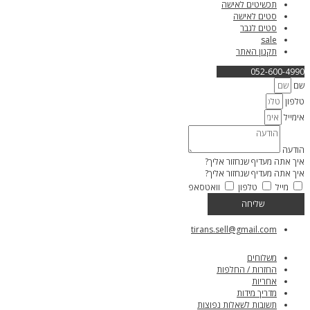
תכשיטים לאישה
סטים לאישה
סטים לגבר
sale
תקנון האתר
052-600-4990
שם
טלפון
אימייל
הודעה
איך אתה מעדיף שנחזור אליך?
איך אתה מעדיף שנחזור אליך?
מייל
טלפון
וואטסאפ
שליחה
tirans.sell@gmail.com
משלוחים
החזרות / החלפות
אחריות
מדריך מידות
תשובות לשאלות נפוצות