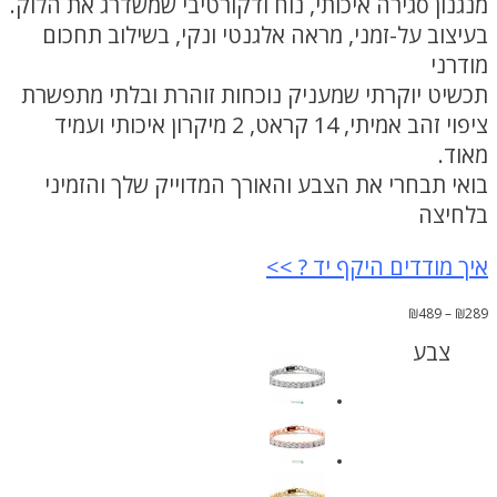
מנגנון סגירה איכותי, נוח ודקורטיבי שמשדרג את הלוק.
בעיצוב על-זמני, מראה אלגנטי ונקי, בשילוב תחכום
מודרני
תכשיט יוקרתי שמעניק נוכחות זוהרת ובלתי מתפשרת
ציפוי זהב אמיתי, 14 קראט, 2 מיקרון איכותי ועמיד
מאוד.
בואי תבחרי את הצבע והאורך המדוייק שלך והזמיני
בלחיצה
איך מודדים היקף יד ? >>
טווח
₪
489
–
₪
289
מחירים:
צבע
עד