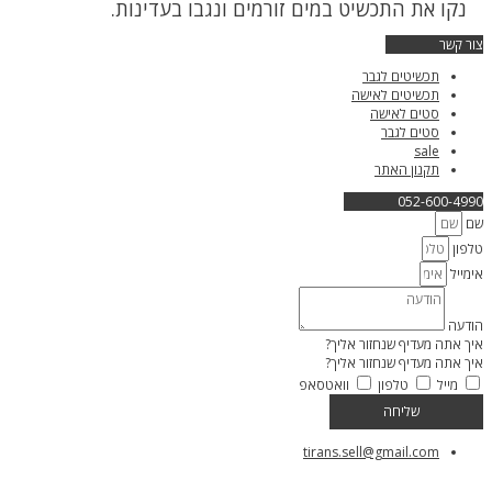
נקו את התכשיט במים זורמים ונגבו בעדינות.
צור קשר
תכשיטים לגבר
תכשיטים לאישה
סטים לאישה
סטים לגבר
sale
תקנון האתר
052-600-4990
שם
טלפון
אימייל
הודעה
איך אתה מעדיף שנחזור אליך?
איך אתה מעדיף שנחזור אליך?
מייל
טלפון
וואטסאפ
שליחה
tirans.sell@gmail.com