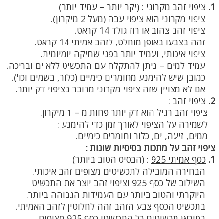
1.
ציפוי זהב מקרוני : (יקר יותר – עמיד יותר)
ציפוי מקרוני הוא ציפוי עבה (מעל 2 מיקרון).
ציפוי זהב צהוב או רוז גולד 14 קראט.
זהה בצבעו באופן מוחלט, לזהב אמיתי 14 קראט.
ציפוי איכותי, ועמיד יותר בפני שחיקה יומיומית.
עמיד למים – ניתן להתקלח עם התכשיט ללא ים ובריכה.
כמובן שיש להימנע מחומרים כימיים (כלור, בשמים וכו').
אם לא מצויין שזה ציפוי מקרוני מדובר בציפוי דק יותר.
2.
ציפוי זהב :
ציפוי זהב רגיל הוא דק יותר פחות מ – 1 מיקרון.
לשמירה על הציפוי לאורך זמן כדי להימנע :
ממים, זיעה, ים, כלור וחומרים כימיים.
ציפוי זהב על מתכות בסיסיות שונות :
1.
כסף אמיתי 925
:
(הבסיס הטוב ביותר)
הבחירה המובילה לתכשיטים מצופים זהב איכותי.
השילוב של כסף 925 וציפוי זהב יוצר את התכשיט
היוקרתי והטוב ביותר עם העמידות הגבוהה ביותר.
בתכשיט הכסף צבע הזהב זהה לחלוטין לזהב האמיתי.
בטיראן תכשיטים כל התכשיטי כסף 925 מצופים