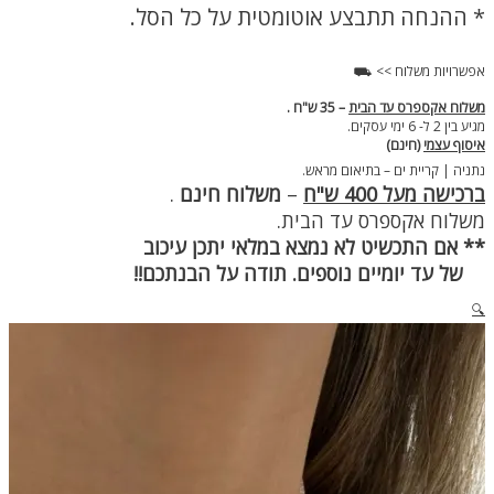
רוז
* ההנחה תתבצע אוטומטית על כל הסל.
גולד
אפשרויות משלוח >> ⛟
משלוח אקספרס עד הבית
– 35 ש"ח .
מגיע בין 2 ל- 6 ימי עסקים.
איסוף עצמי
(חינם)
נתניה | קריית ים – בתיאום מראש.
ברכישה מעל 400 ש"ח
–
משלוח חינם
.
משלוח אקספרס עד הבית.
** אם התכשיט לא נמצא במלאי יתכן עיכוב
של עד יומיים נוספים. תודה על הבנתכם!!
🔍