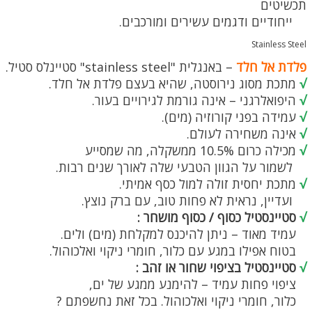
תכשיטים
ייחודיים ודגמים עשירים ומורכבים.
Stainless Steel
פלדת אל חלד
– באנגלית "stainless steel" סטיינלס סטיל.
√
מתכת מסוג נירוסטה, שהיא בעצם פלדת אל חלד.
√
היפואלרגני – אינה גורמת לגירויים בעור.
√
עמידה בפני קורוזיה (מים).
√
אינה משחירה לעולם.
√
מכילה כרום 10.5% ממשקלה, מה שמסייע
לשמור על הגוון הטבעי שלה לאורך שנים רבות.
√
מתכת יחסית זולה למול כסף אמיתי.
ועדיין, נראית לא פחות טוב, עם ברק נוצץ.
√
סטיינסטיל כסוף / כסוף מושחר :
עמיד מאוד – ניתן להיכנס למקלחת (מים) ולים.
בטוח אפילו במגע עם כלור, חומרי ניקוי ואלכוהול.
√
סטיינסטיל בציפוי שחור או זהב :
ציפוי פחות עמיד – להימנע ממגע של ים,
כלור, חומרי ניקוי ואלכוהול. בכל זאת נחשפתם ?