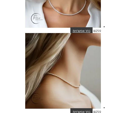
למוצר
259
₪
בחר אפשרויות
זה
יש
מספר
סוגים.
ניתן
לבחור
את
האפשרויות
בעמוד
המוצר
למוצר
259
₪
בחר אפשרויות