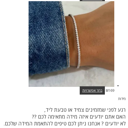
זה
יש
מספר
סוגים.
ניתן
לבחור
את
האפשרויות
בעמוד
המוצר
למוצר
169
₪
בחר אפשרויות
זה
מידות
יש
מספר
רגע לפני שמזמינים צמיד או טבעת ליד,
סוגים.
ניתן
האם אתם יודעים איזה מידה מתאימה לכם ??
לבחור
לא יודעים ? אנחנו ניתן לכם טיפים להתאמת המידה שלכם.
את