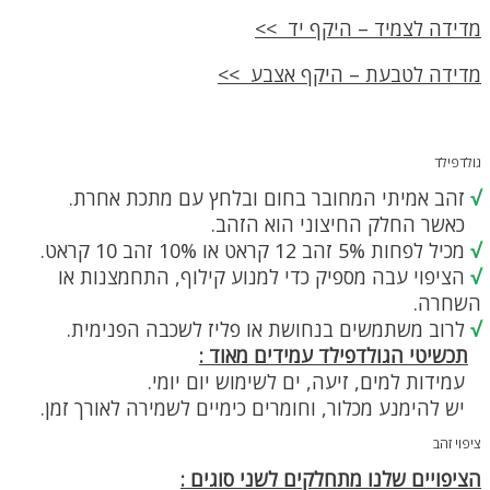
האפשרויות
בעמוד
מדידה לצמיד – היקף יד >>
המוצר
מדידה לטבעת – היקף אצבע >>
גולדפילד
√
זהב אמיתי המחובר בחום ובלחץ עם מתכת אחרת.
כאשר החלק החיצוני הוא הזהב.
√
מכיל לפחות 5% זהב 12 קראט או 10% זהב 10 קראט.
√
הציפוי עבה מספיק כדי למנוע קילוף, התחמצנות או
השחרה.
√
לרוב משתמשים בנחושת או פליז לשכבה הפנימית.
תכשיטי הגולדפילד עמידים מאוד :
עמידות למים, זיעה, ים לשימוש יום יומי.
יש להימנע מכלור, וחומרים כימיים לשמירה לאורך זמן.
ציפוי זהב
הציפויים שלנו מתחלקים לשני סוגים :