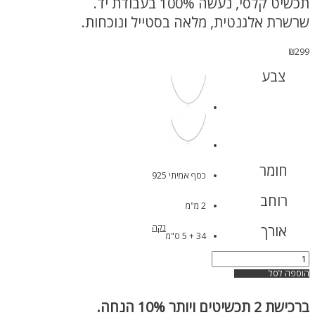
תכשיט קלסי, נעשה 100% בעבודת יד.
שרשרת אלגנטית, מלאה בסטייל ונוכחות.
₪
299
צבע
חומר
כסף אמיתי 925
רוחב
2 מ"מ
אורך
נקה
34 + 5 ס"מ
כמות
של
הוספה לסל
שרשרת
טניס
ברכישת
2 תכשיטים ויותר 10% הנחה.
וי