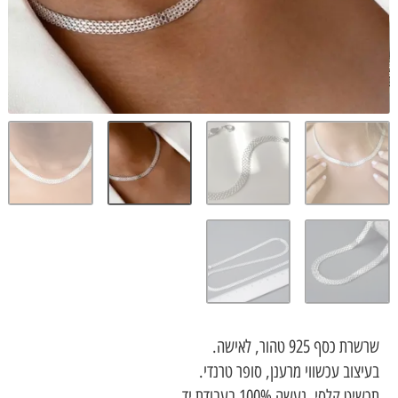
92 טהור, לאישה.
ב עכשווי מרענן, סופר טרנדי.
י, נעשה 100% בעבודת יד.