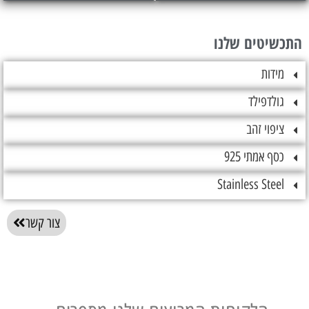
טים שלנו
ות
דפילד
וי זהב
אמתי 925
Stainless St
צור קשר