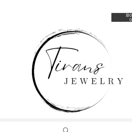
₪
0
0