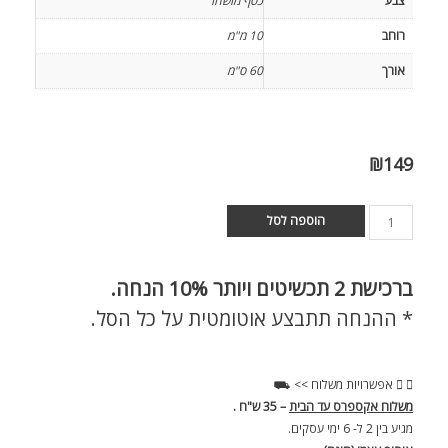
צבע
כסף מושחר
רוחב
10 מ"מ
אורך
60 ס"מ
₪
149
הוספה לסל
ברכישת
2 תכשיטים ויותר 10% הנחה.
* ההנחה תתבצע אוטומטית על כל הסל.
אפשרויות משלוח >> ⛟
משלוח אקספרס עד הבית
– 35 ש"ח .
מגיע בין 2 ל- 6 ימי עסקים.