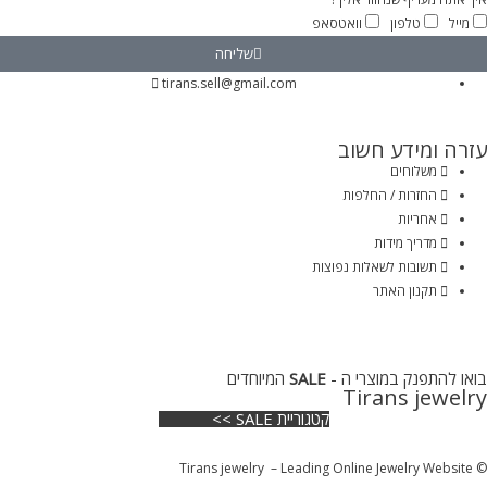
מייל
טלפון
וואטסאפ
שליחה
tirans.sell@gmail.com
עזרה ומידע חשוב
משלוחים
החזרות / החלפות
אחריות
מדריך מידות
תשובות לשאלות נפוצות
תקנון האתר
בואו להתפנק במוצרי ה -
SALE
המיוחדים
Tirans jewelry
קטגוריית SALE >>
© Tirans jewelry – Leading Online Jewelry Website