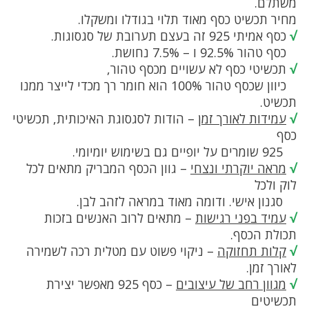
משתלם.
מחיר תכשיט כסף מאוד תלוי בגודלו ומשקלו.
√
כסף אמיתי 925 זה בעצם תערובת של סגסוגות.
כסף טהור 92.5% ו – 7.5% נחושת.
√
תכשיטי כסף לא עשויים מכסף טהור,
כיוון שכסף טהור 100% הוא חומר רך מכדי לייצר ממנו
תכשיט.
√
עמידות לאורך זמן
– הודות לסגסוגת האיכותית, תכשיטי
כסף
925 שומרים על יופיים גם בשימוש יומיומי.
√
מראה יוקרתי ונצחי
– גוון הכסף המבריק מתאים לכל
לוק ולכל
סגנון אישי. ודומה מאוד במראה לזהב לבן.
√
עמיד בפני רגישות
– מתאים לרוב האנשים בזכות
תכולת הכסף.
√
קלות תחזוקה
– ניקוי פשוט עם מטלית רכה לשמירה
לאורך זמן.
√
מגוון רחב של עיצובים
– כסף 925 מאפשר יצירת
תכשיטים