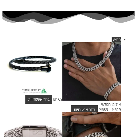
מבצע!
169
₪
בחר אפשרויות
אזל מן המלאי
629
₪
–
689
₪
בחר אפשרויות