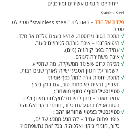
ייחודיים ודגמים עשירים ומורכבים.
Stainless Steel
פלדת אל חלד
– באנגלית "stainless steel" סטיינלס
סטיל.
√
מתכת מסוג נירוסטה, שהיא בעצם פלדת אל חלד.
√
היפואלרגני – אינה גורמת לגירויים בעור.
√
עמידה בפני קורוזיה (מים).
√
אינה משחירה לעולם.
√
מכילה כרום 10.5% ממשקלה, מה שמסייע
לשמור על הגוון הטבעי שלה לאורך שנים רבות.
√
מתכת יחסית זולה למול כסף אמיתי.
ועדיין, נראית לא פחות טוב, עם ברק נוצץ.
√
סטיינסטיל כסוף / כסוף מושחר :
עמיד מאוד – ניתן להיכנס למקלחת (מים) ולים.
בטוח אפילו במגע עם כלור, חומרי ניקוי ואלכוהול.
√
סטיינסטיל בציפוי שחור או זהב :
ציפוי פחות עמיד – להימנע ממגע של ים,
כלור, חומרי ניקוי ואלכוהול. בכל זאת נחשפתם ?