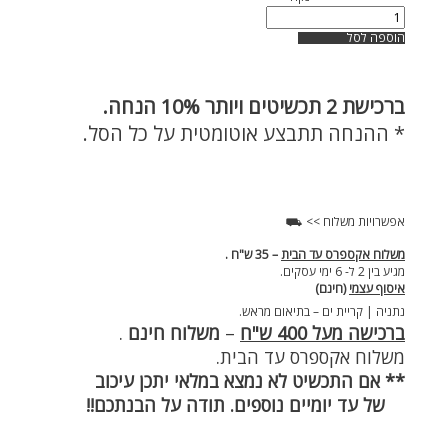
הוספה לסל
ברכישת
2 תכשיטים ויותר 10% הנחה.
* ההנחה תתבצע אוטומטית על כל הסל.
אפשרויות משלוח >> ⛟
משלוח אקספרס עד הבית
– 35 ש"ח .
מגיע בין 2 ל- 6 ימי עסקים.
איסוף עצמי
(חינם)
נתניה | קריית ים – בתיאום מראש.
ברכישה מעל 400 ש"ח
–
משלוח חינם
.
משלוח אקספרס עד הבית.
** אם התכשיט לא נמצא במלאי יתכן עיכוב
של עד יומיים נוספים. תודה על הבנתכם!!