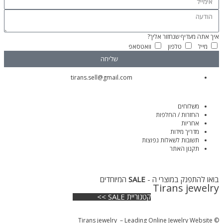
איך אתה מעדיף שנחזור אליך?
מייל
טלפון
וואטסאפ
שליחה
tirans.sell@gmail.com
משלוחים
החזרות / החלפות
אחריות
מדריך מידות
תשובות לשאלות נפוצות
תקנון האתר
בואו להתפנק במוצרי ה -
SALE
המיוחדים
Tirans jewelry
קטגוריית SALE >>
© Tirans jewelry – Leading Online Jewelry Website