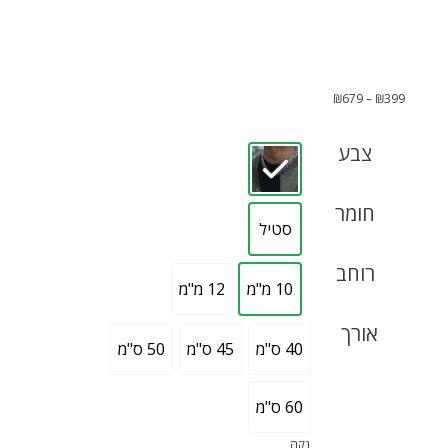
₪
679
–
₪
399
צבע
חומר
סטיל
רוחב
10 מ"מ
12 מ"מ
אורך
40 ס"מ
45 ס"מ
50 ס"מ
60 ס"מ
נקה