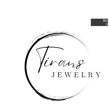
₪
0
0