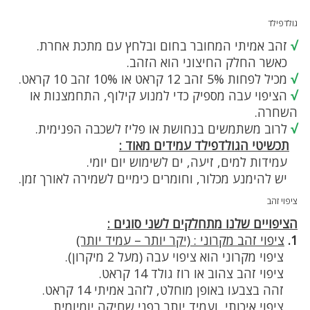
גולדפילד
√
זהב אמיתי המחובר בחום ובלחץ עם מתכת אחרת.
כאשר החלק החיצוני הוא הזהב.
√
מכיל לפחות 5% זהב 12 קראט או 10% זהב 10 קראט.
√
הציפוי עבה מספיק כדי למנוע קילוף, התחמצנות או
השחרה.
√
לרוב משתמשים בנחושת או פליז לשכבה הפנימית.
תכשיטי הגולדפילד עמידים מאוד :
עמידות למים, זיעה, ים לשימוש יום יומי.
יש להימנע מכלור, וחומרים כימיים לשמירה לאורך זמן.
ציפוי זהב
הציפויים שלנו מתחלקים לשני סוגים :
1.
ציפוי זהב מקרוני : (יקר יותר – עמיד יותר)
ציפוי מקרוני הוא ציפוי עבה (מעל 2 מיקרון).
ציפוי זהב צהוב או רוז גולד 14 קראט.
זהה בצבעו באופן מוחלט, לזהב אמיתי 14 קראט.
ציפוי איכותי, ועמיד יותר בפני שחיקה יומיומית.