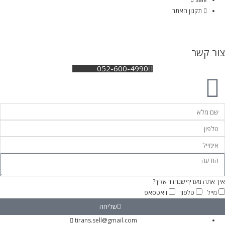
תקנון האתר
צור קשר
052-600-4990
איך אתה מעדיף שנחזור אליך?
מייל
טלפון
וואטסאפ
שליחה
tirans.sell@gmail.com