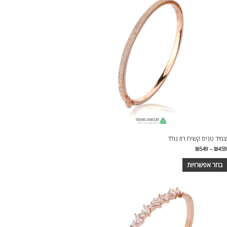
צמיד טניס קשיח רוז גולד
₪
549
–
₪
459
בחר אפשרויות