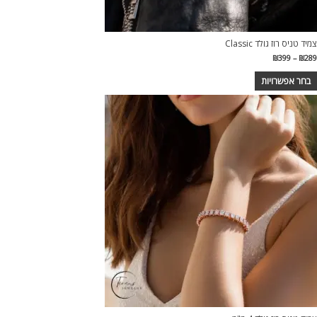
צמיד טניס רוז גולד Classic
₪
399
–
₪
289
בחר אפשרויות