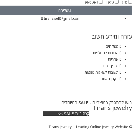
מייל
טלפון
וואטסאפ
שליחה
tirans.sell@gmail.com
עזרה ומידע חשוב
משלוחים
החזרות / החלפות
אחריות
מדריך מידות
תשובות לשאלות נפוצות
תקנון האתר
בואו להתפנק במוצרי ה -
SALE
המיוחדים
Tirans jewelry
קטגוריית SALE >>
© Tirans jewelry – Leading Online Jewelry Website