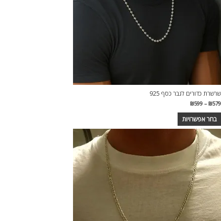
בחור
ת
אפשרויות
עמוד
מוצר
שרשרת כדורים לגבר כסף 925
טווח
₪
599
–
₪
579
מחירים:
בחר אפשרויות
עד
מוצר
ה
ש
ספר
וגים.
יתן
בחור
ת
אפשרויות