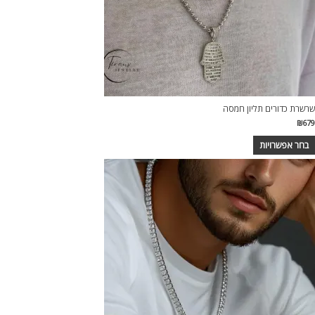
שרשרת כדורים תליון חמסה
₪
679
בחר אפשרויות
מוצר
ה
ש
ספר
וגים.
יתן
בחור
ת
אפשרויות
עמוד