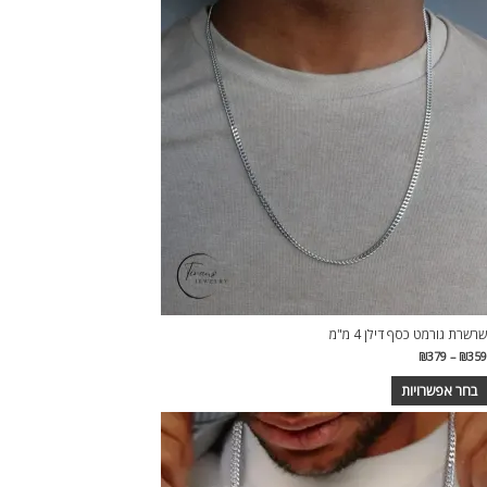
ה
ש
ספר
וגים.
יתן
בחור
ת
אפשרויות
עמוד
מוצר
שרשרת גורמט כסף דילן 4 מ"מ
טווח
₪
379
–
₪
359
מחירים:
בחר אפשרויות
עד
מוצר
ה
ש