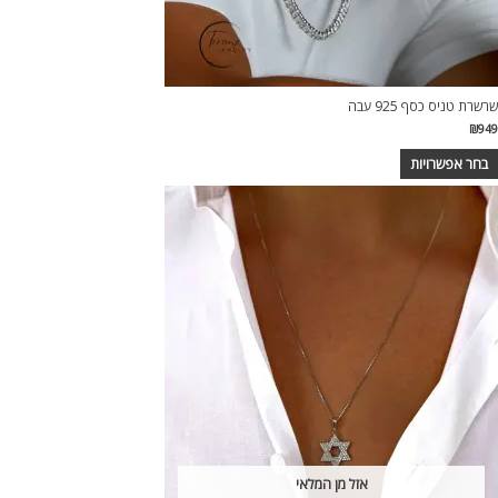
מוצר
שרשרת טניס כסף 925 עבה
₪
949
בחר אפשרויות
מוצר
ה
ש
ספר
וגים.
יתן
בחור
ת
אפשרויות
עמוד
מוצר
אזל מן המלאי