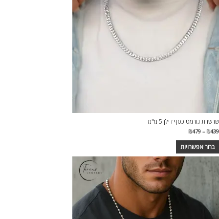
ספר
וגים.
יתן
בחור
ת
אפשרויות
עמוד
מוצר
שרשרת גורמט כסף דילן 5 מ"מ
טווח
₪
479
–
₪
439
מחירים:
בחר אפשרויות
עד
מוצר
ה
ש
ספר
וגים.
יתן