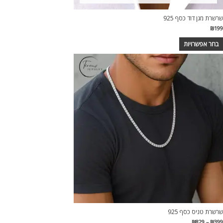
שרשרת מגן דוד כסף 925
₪
199
בחר אפשרויות
מוצר
ה
ש
ספר
וגים.
יתן
בחור
ת
אפשרויות
עמוד
מוצר
שרשרת טניס כסף 925
טווח
₪
829
–
₪
399