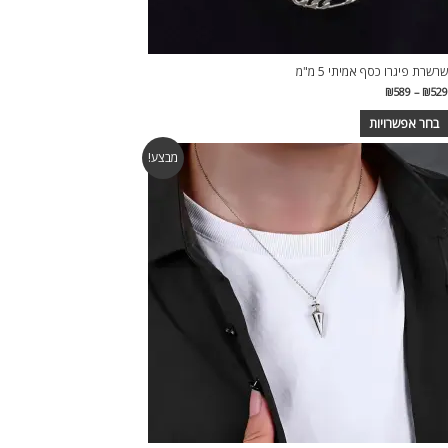
שרשרת פיגרו כסף אמיתי 5 מ"מ
טווח
₪
589
–
₪
529
מחירים:
בחר אפשרויות
עד
מוצר
מבצע!
ה
ש
ספר
וגים.
יתן
בחור
ת
אפשרויות
עמוד
מוצר