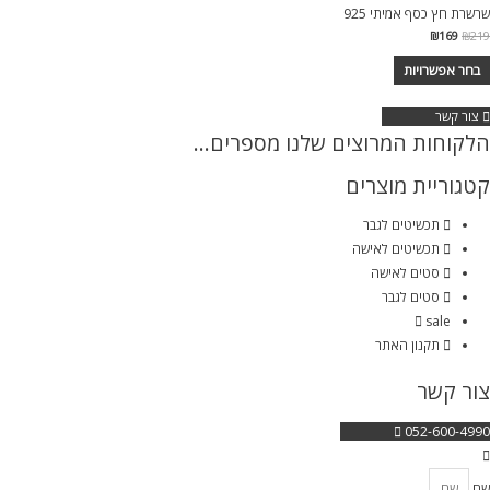
שרשרת חץ כסף אמיתי 925
המחיר
המחיר
₪
169
₪
219
המקורי
הנוכחי
היה:
הוא:
בחר אפשרויות
₪169.
₪219.
מוצר
צור קשר
ה
הלקוחות המרוצים שלנו מספרים...
ש
ספר
קטגוריית מוצרים
וגים.
יתן
תכשיטים לגבר
בחור
תכשיטים לאישה
ת
סטים לאישה
אפשרויות
סטים לגבר
עמוד
sale
מוצר
תקנון האתר
צור קשר
052-600-4990
שם