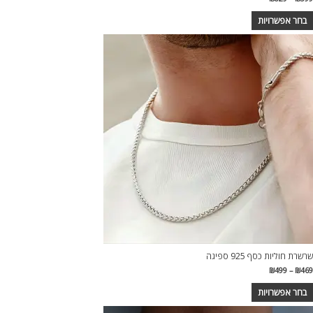
מחירים:
בחר אפשרויות
עד
מוצר
ה
ש
ספר
וגים.
יתן
בחור
ת
אפשרויות
עמוד
מוצר
שרשרת חוליות כסף 925 ספיגה
טווח
₪
499
–
₪
469
מחירים:
בחר אפשרויות
עד
מוצר