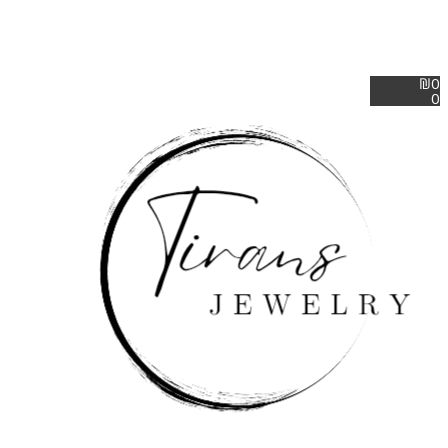
₪
0
0