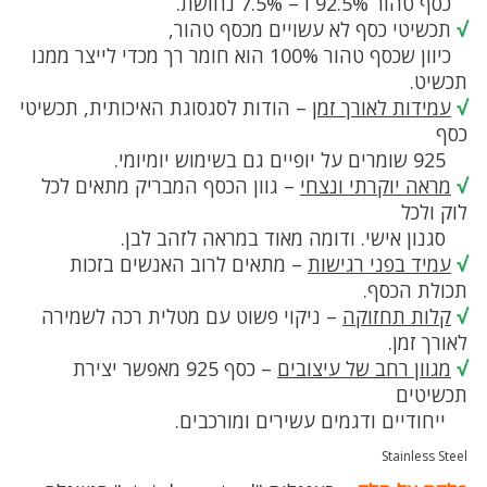
כסף טהור 92.5% ו – 7.5% נחושת.
√
תכשיטי כסף לא עשויים מכסף טהור,
כיוון שכסף טהור 100% הוא חומר רך מכדי לייצר ממנו
תכשיט.
√
עמידות לאורך זמן
– הודות לסגסוגת האיכותית, תכשיטי
כסף
925 שומרים על יופיים גם בשימוש יומיומי.
√
מראה יוקרתי ונצחי
– גוון הכסף המבריק מתאים לכל
לוק ולכל
סגנון אישי. ודומה מאוד במראה לזהב לבן.
√
עמיד בפני רגישות
– מתאים לרוב האנשים בזכות
תכולת הכסף.
√
קלות תחזוקה
– ניקוי פשוט עם מטלית רכה לשמירה
לאורך זמן.
√
מגוון רחב של עיצובים
– כסף 925 מאפשר יצירת
תכשיטים
ייחודיים ודגמים עשירים ומורכבים.
Stainless Steel