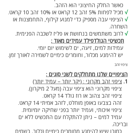
כאשר החלק החיצוני הוא הזהב.
√
מכיל לפחות 5% זהב 12 קראט או 10% זהב 10 קראט.
√
הציפוי עבה מספיק כדי למנוע קילוף, התחמצנות או
השחרה.
√
לרוב משתמשים בנחושת או פליז לשכבה הפנימית.
תכשיטי הגולדפילד עמידים מאוד :
עמידות למים, זיעה, ים לשימוש יום יומי.
יש להימנע מכלור, וחומרים כימיים לשמירה לאורך זמן.
ציפוי זהב
הציפויים שלנו מתחלקים לשני סוגים :
1.
ציפוי זהב מקרוני : (יקר יותר – עמיד יותר)
ציפוי מקרוני הוא ציפוי עבה (מעל 2 מיקרון).
ציפוי זהב צהוב או רוז גולד 14 קראט.
זהה בצבעו באופן מוחלט, לזהב אמיתי 14 קראט.
ציפוי איכותי, ועמיד יותר בפני שחיקה יומיומית.
עמיד למים – ניתן להתקלח עם התכשיט ללא ים
ובריכה.
כמובן שיש להימנע מחומרים כימיים (כלור, בשמים