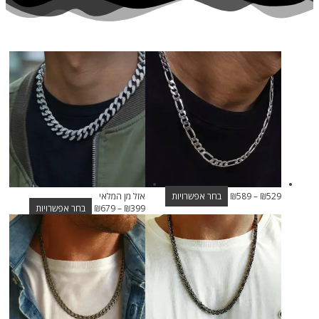
529
₪
–
589
₪
בחר אפשרויות
אזל מן המלאי
399
₪
–
679
₪
בחר אפשרויות