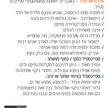
פלדת אל חלד
– באנגלית "stainless steel" סטיינלס
סטיל.
√
מתכת מסוג נירוסטה, שהיא בעצם פלדת אל חלד.
√
היפואלרגני – אינה גורמת לגירויים בעור.
√
עמידה בפני קורוזיה (מים).
√
אינה משחירה לעולם.
√
מכילה כרום 10.5% ממשקלה, מה שמסייע
לשמור על הגוון הטבעי שלה לאורך שנים רבות.
√
מתכת יחסית זולה למול כסף אמיתי.
ועדיין, נראית לא פחות טוב, עם ברק נוצץ.
√
סטיינסטיל כסוף / כסוף מושחר :
עמיד מאוד – ניתן להיכנס למקלחת (מים) ולים.
בטוח אפילו במגע עם כלור, חומרי ניקוי ואלכוהול.
√
סטיינסטיל בציפוי שחור או זהב :
ציפוי פחות עמיד – להימנע ממגע של ים,
כלור, חומרי ניקוי ואלכוהול. בכל זאת נחשפתם ?
נקו את התכשיט במים זורמים ונגבו בעדינות.
צור קשר