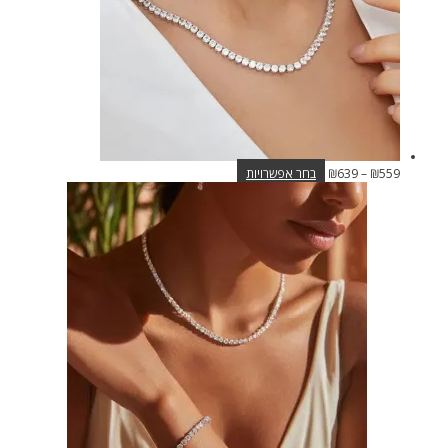
בעמוד
המוצר
טווח
למוצר
559
₪
–
639
₪
בחר אפשרויות
מחירים:
זה
יש
עד
מספר
סוגים.
ניתן
לבחור
את
האפשרויות
בעמוד
המוצר