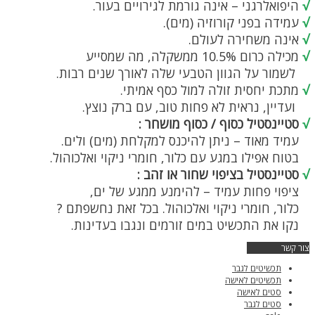
√
היפואלרגני – אינה גורמת לגירויים בעור.
√
עמידה בפני קורוזיה (מים).
√
אינה משחירה לעולם.
√
מכילה כרום 10.5% ממשקלה, מה שמסייע
לשמור על הגוון הטבעי שלה לאורך שנים רבות.
√
מתכת יחסית זולה למול כסף אמיתי.
ועדיין, נראית לא פחות טוב, עם ברק נוצץ.
√
סטיינסטיל כסוף / כסוף מושחר :
עמיד מאוד – ניתן להיכנס למקלחת (מים) ולים.
בטוח אפילו במגע עם כלור, חומרי ניקוי ואלכוהול.
√
סטיינסטיל בציפוי שחור או זהב :
ציפוי פחות עמיד – להימנע ממגע של ים,
כלור, חומרי ניקוי ואלכוהול. בכל זאת נחשפתם ?
נקו את התכשיט במים זורמים ונגבו בעדינות.
צור קשר
תכשיטים לגבר
תכשיטים לאישה
סטים לאישה
סטים לגבר