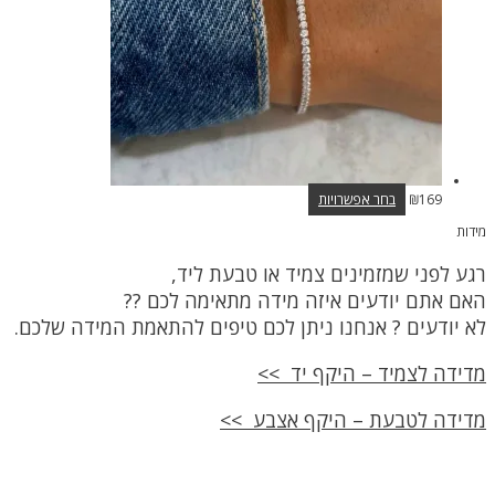
בעמוד
המוצר
למוצר
169
₪
בחר אפשרויות
זה
מידות
יש
מספר
רגע לפני שמזמינים צמיד או טבעת ליד,
סוגים.
ניתן
האם אתם יודעים איזה מידה מתאימה לכם ??
לבחור
לא יודעים ? אנחנו ניתן לכם טיפים להתאמת המידה שלכם.
את
האפשרויות
בעמוד
מדידה לצמיד – היקף יד >>
המוצר
מדידה לטבעת – היקף אצבע >>