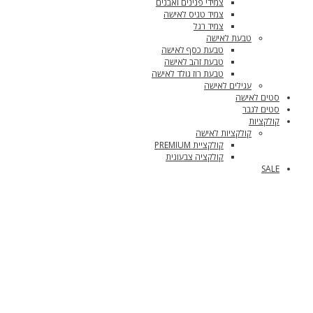
צמידי פנינים ואבנים
צמיד טניס לאישה
צמיד רגל
טבעת לאישה
טבעת כסף לאישה
טבעת זהב לאישה
טבעת רוז גולד לאישה
עגילים לאישה
סטים לאישה
סטים לגבר
קולקציות
קולקציות לאישה
קולקציית PREMIUM
קולקציה צבעונית
SALE