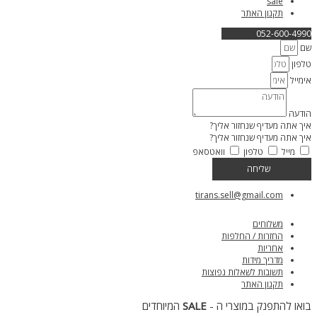
sale
תקנון האתר
052-600-4990
שם
טלפון
אימייל
הודעה
איך אתה מעדיף שנחזור אליך?
איך אתה מעדיף שנחזור אליך?
מייל
טלפון
וואטסאפ
שליחה
tirans.sell@gmail.com
משלוחים
החזרות / החלפות
אחריות
מדריך מידות
תשובות לשאלות נפוצות
תקנון האתר
בואו להתפנק במוצרי ה -
SALE
המיוחדים