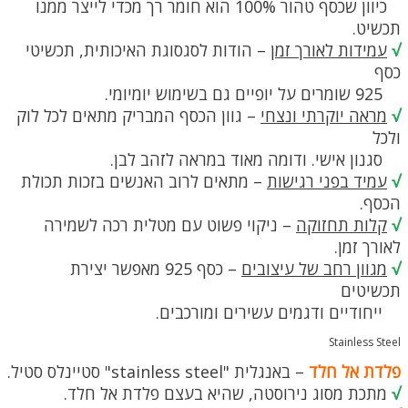
כיוון שכסף טהור 100% הוא חומר רך מכדי לייצר ממנו
תכשיט.
√
עמידות לאורך זמן
– הודות לסגסוגת האיכותית, תכשיטי
כסף
925 שומרים על יופיים גם בשימוש יומיומי.
√
מראה יוקרתי ונצחי
– גוון הכסף המבריק מתאים לכל לוק
ולכל
סגנון אישי. ודומה מאוד במראה לזהב לבן.
√
עמיד בפני רגישות
– מתאים לרוב האנשים בזכות תכולת
הכסף.
√
קלות תחזוקה
– ניקוי פשוט עם מטלית רכה לשמירה
לאורך זמן.
√
מגוון רחב של עיצובים
– כסף 925 מאפשר יצירת
תכשיטים
ייחודיים ודגמים עשירים ומורכבים.
Stainless Steel
פלדת אל חלד
– באנגלית "stainless steel" סטיינלס סטיל.
√
מתכת מסוג נירוסטה, שהיא בעצם פלדת אל חלד.