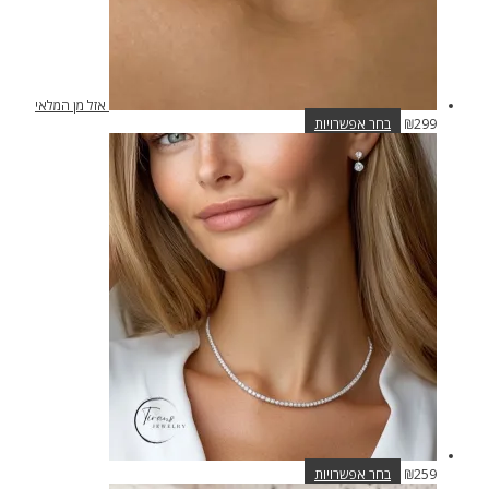
אזל מן המלאי
למוצר
299
₪
בחר אפשרויות
זה
יש
מספר
סוגים.
ניתן
לבחור
את
האפשרויות
בעמוד
המוצר
למוצר
259
₪
בחר אפשרויות