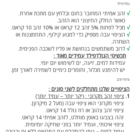
גולדפילד
√
זהב אמיתי המחובר בחום ובלחץ עם מתכת אחרת.
כאשר החלק החיצוני הוא הזהב.
√
מכיל לפחות 5% זהב 12 קראט או 10% זהב 10 קראט.
√
הציפוי עבה מספיק כדי למנוע קילוף, התחמצנות או
השחרה.
√
לרוב משתמשים בנחושת או פליז לשכבה הפנימית.
תכשיטי הגולדפילד עמידים מאוד :
עמידות למים, זיעה, ים לשימוש יום יומי.
יש להימנע מכלור, וחומרים כימיים לשמירה לאורך זמן.
ציפוי זהב
הציפויים שלנו מתחלקים לשני סוגים :
1.
ציפוי זהב מקרוני : (יקר יותר – עמיד יותר)
ציפוי מקרוני הוא ציפוי עבה (מעל 2 מיקרון).
ציפוי זהב צהוב או רוז גולד 14 קראט.
זהה בצבעו באופן מוחלט, לזהב אמיתי 14 קראט.
ציפוי איכותי, ועמיד יותר בפני שחיקה יומיומית.
עמיד למים – ניתן להתקלח עם התכשיט ללא ים ובריכה.