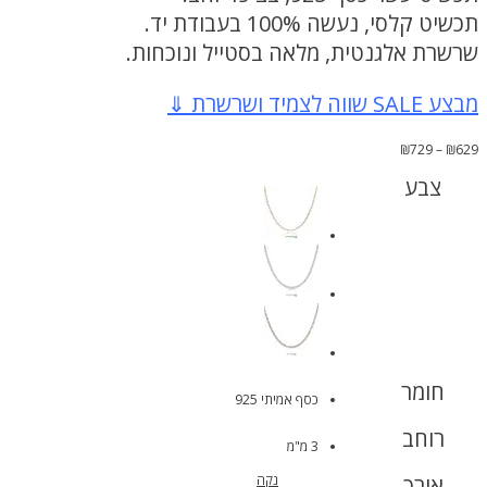
תכשיט קלסי, נעשה 100% בעבודת יד.
שרשרת אלגנטית, מלאה בסטייל ונוכחות.
מבצע SALE שווה לצמיד ושרשרת ⇓
טווח
₪
729
–
₪
629
מחירים:
צבע
עד
חומר
כסף אמיתי 925
רוחב
3 מ"מ
אורך
נקה