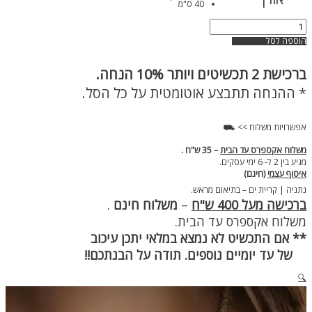
40 ס"מ
כמות
של
הוספה לסל
שרשרת
טניס
ברכישת
2 תכשיטים ויותר 10% הנחה.
זהב
מעוצבת
* ההנחה תתבצע אוטומטית על כל הסל.
לאישה
אפשרויות משלוח >> ⛟
משלוח אקספרס עד הבית
– 35 ש"ח .
מגיע בין 2 ל- 6 ימי עסקים.
איסוף עצמי
(חינם)
נתניה | קריית ים – בתיאום מראש.
ברכישה מעל 400 ש"ח
–
משלוח חינם
.
משלוח אקספרס עד הבית.
** אם התכשיט לא נמצא במלאי יתכן עיכוב
של עד יומיים נוספים. תודה על הבנתכם!!
🔍