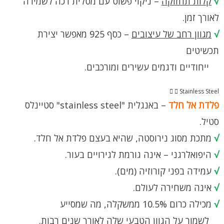
√
קלות תחזוקה
– ניקוי פשוט עם מטלית רכה לשמירה
לאורך זמן.
√
מגוון רחב של עיצובים
– כסף 925 מאפשר יצירת
תכשיטים
ייחודיים ודגמים עשירים ומורכבים.
Stainless Steel
פלדת אל חלד
– באנגלית "stainless steel" סטיינלס
סטיל.
√
מתכת מסוג נירוסטה, שהיא בעצם פלדת אל חלד.
√
היפואלרגני – אינה גורמת לגירויים בעור.
√
עמידה בפני קורוזיה (מים).
√
אינה משחירה לעולם.
√
מכילה כרום 10.5% ממשקלה, מה שמסייע
לשמור על הגוון הטבעי שלה לאורך שנים רבות.