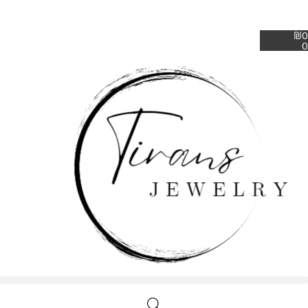
₪
0
0