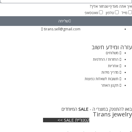
איך אתה מעדיף שנחזור אליך?
מייל
טלפון
וואטסאפ
שליחה
tirans.sell@gmail.com
עזרה ומידע חשוב
משלוחים
החזרות / החלפות
אחריות
מדריך מידות
תשובות לשאלות נפוצות
תקנון האתר
בואו להתפנק במוצרי ה -
SALE
המיוחדים
Tirans jewelry
קטגוריית SALE >>