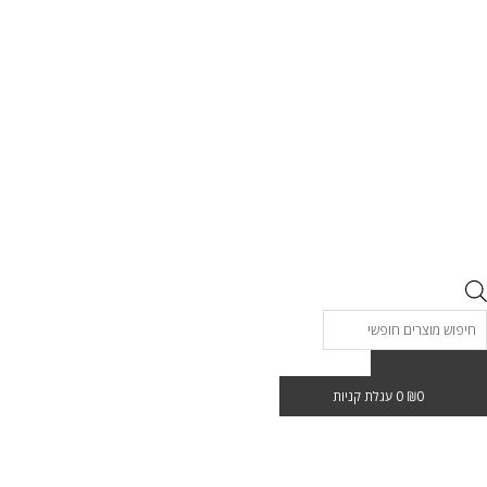
Product
searc
0
₪
0
עגלת קניות