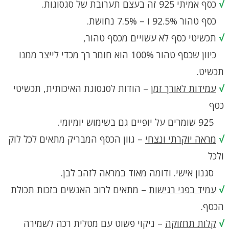
√
כסף אמיתי 925 זה בעצם תערובת של סגסוגות.
כסף טהור 92.5% ו – 7.5% נחושת.
√
תכשיטי כסף לא עשויים מכסף טהור,
כיוון שכסף טהור 100% הוא חומר רך מכדי לייצר ממנו
תכשיט.
√
עמידות לאורך זמן
– הודות לסגסוגת האיכותית, תכשיטי
כסף
925 שומרים על יופיים גם בשימוש יומיומי.
√
מראה יוקרתי ונצחי
– גוון הכסף המבריק מתאים לכל לוק
ולכל
סגנון אישי. ודומה מאוד במראה לזהב לבן.
√
עמיד בפני רגישות
– מתאים לרוב האנשים בזכות תכולת
הכסף.
√
קלות תחזוקה
– ניקוי פשוט עם מטלית רכה לשמירה