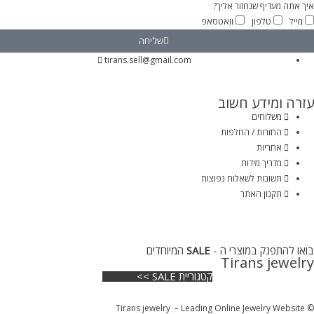
איך אתה מעדיף שנחזור אליך?
מייל
טלפון
וואטסאפ
שליחה
tirans.sell@gmail.com
עזרה ומידע חשוב
משלוחים
החזרות / החלפות
אחריות
מדריך מידות
תשובות לשאלות נפוצות
תקנון האתר
בואו להתפנק במוצרי ה -
SALE
המיוחדים
Tirans jewelry
קטגוריית SALE >>
© Tirans jewelry – Leading Online Jewelry Website